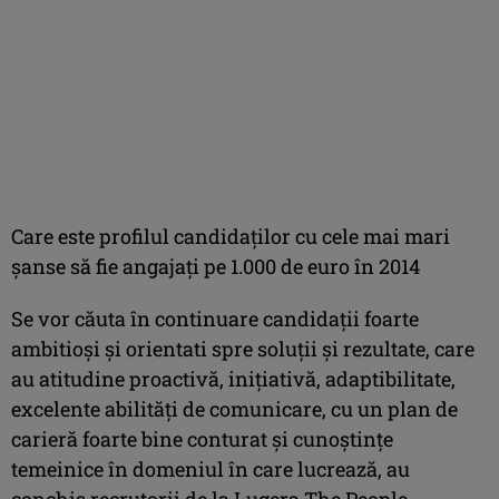
Care este profilul candidaţilor cu cele mai mari
şanse să fie angajaţi pe 1.000 de euro în 2014
Se vor căuta în continuare candidaţii foarte
ambitioşi şi orientati spre soluţii şi rezultate, care
au atitudine proactivă, iniţiativă, adaptibilitate,
excelente abilităţi de comunicare, cu un plan de
carieră foarte bine conturat şi cunoştinţe
temeinice în domeniul în care lucrează, au
conchis recrutorii de la Lugera The People