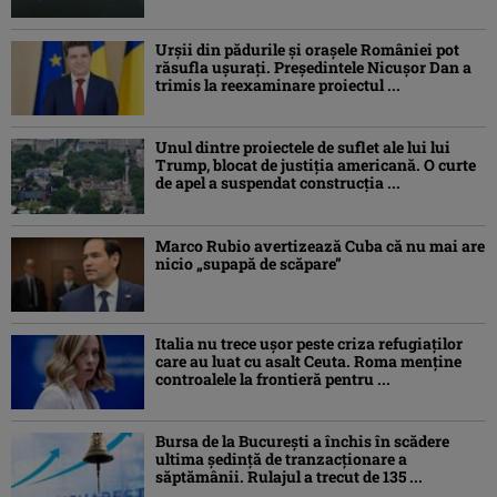
Urșii din pădurile și orașele României pot
răsufla ușurați. Președintele Nicușor Dan a
trimis la reexaminare proiectul ...
Unul dintre proiectele de suflet ale lui lui
Trump, blocat de justiția americană. O curte
de apel a suspendat construcția ...
Marco Rubio avertizează Cuba că nu mai are
nicio „supapă de scăpare”
Italia nu trece ușor peste criza refugiaților
care au luat cu asalt Ceuta. Roma menține
controalele la frontieră pentru ...
Bursa de la București a închis în scădere
ultima ședință de tranzacționare a
săptămânii. Rulajul a trecut de 135 ...