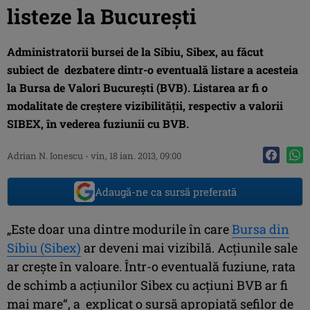
listeze la Bucureşti
Administratorii bursei de la Sibiu, Sibex, au făcut
subiect de dezbatere dintr-o eventuală listare a acesteia
la Bursa de Valori Bucureşti (BVB). Listarea ar fi o
modalitate de creştere vizibilităţii, respectiv a valorii
SIBEX, în vederea fuziunii cu BVB.
Adrian N. Ionescu
-
vin, 18 ian. 2013, 09:00
Adaugă-ne ca sursă preferată
„Este doar una dintre modurile în care
Bursa din
Sibiu (Sibex)
ar deveni mai vizibilă. Acţiunile sale
ar creşte în valoare. Într-o eventuală fuziune, rata
de schimb a acţiunilor Sibex cu acţiuni BVB ar fi
mai mare“, a explicat o sursă apropiată şefilor de