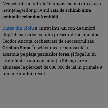
Negocierile au intrate în impas tocmai din cauza
neînţelegerilor privind
rata de schimb între
acţiunile celor două entităţi.
Bursa din Sibiu
a intrat într-un con de umbră
după debarcarea fostului preşedinte şi fondator
Teodor Ancuţa, orchestrată de succesorul său,
Cristian Sima
. Înşelăciunea recunoscută a
acestuia pe
piaţa pariurilor forex
şi fuga lui în
străinătate a agravat situaţia Sibex, care a
ajunsese la pierderi de 680.000 de lei în primele 9
luni ale anului trecut.