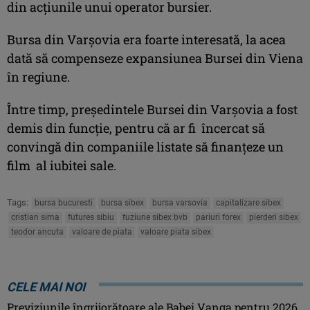
din acţiunile unui operator bursier.
Bursa din Varşovia era foarte interesată, la acea
dată să compenseze expansiunea Bursei din Viena
în regiune.
Între timp, preşedintele Bursei din Varşovia a fost
demis din funcţie, pentru că ar fi încercat să
convingă din companiile listate să finanţeze un
film al iubitei sale.
Tags:
bursa bucuresti
bursa sibex
bursa varsovia
capitalizare sibex
cristian sima
futures sibiu
fuziune sibex bvb
pariuri forex
pierderi sibex
teodor ancuta
valoare de piata
valoare piata sibex
CELE MAI NOI
Previziunile îngrijorătoare ale Babei Vanga pentru 2026.