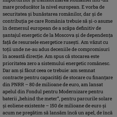
mare producător la nivel european. E vorba de
securitatea şi bunăstarea românilor, dar şi de
contribuţia pe care România trebuie să şi-o asume
în demersul european de a scăpa definitiv de
şantajul energetic de la Moscova şi de dependenţa
faţă de resursele energetice ruseşti. Am văzut cu
toţii unde ne-au adus deceniile de compromisuri
în această direcţie. Am spus că stocarea este
prioritatea zero a sistemului energetic românesc.
Dar am şi făcut ceea ce trebuie: am semnat
contracte pentru capacităţi de stocare cu finanţare
din PNRR – 80 de milioane de euro, am lansat
apelul din Fondul pentru Modernizare pentru
baterii „behind the meter”, pentru parcurile solare
şi eoliene existente – 150 de milioane de euro şi
acum ne pregătim să lansăm încă un apel, de încă