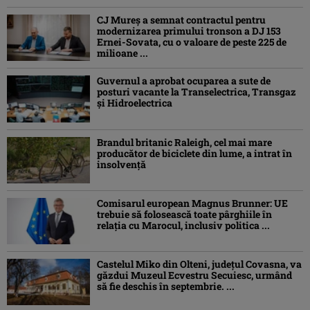
CJ Mureș a semnat contractul pentru
modernizarea primului tronson a DJ 153
Ernei-Sovata, cu o valoare de peste 225 de
milioane ...
Guvernul a aprobat ocuparea a sute de
posturi vacante la Transelectrica, Transgaz
și Hidroelectrica
Brandul britanic Raleigh, cel mai mare
producător de biciclete din lume, a intrat în
insolvență
Comisarul european Magnus Brunner: UE
trebuie să folosească toate pârghiile în
relația cu Marocul, inclusiv politica ...
Castelul Miko din Olteni, județul Covasna, va
găzdui Muzeul Ecvestru Secuiesc, urmând
să fie deschis în septembrie. ...