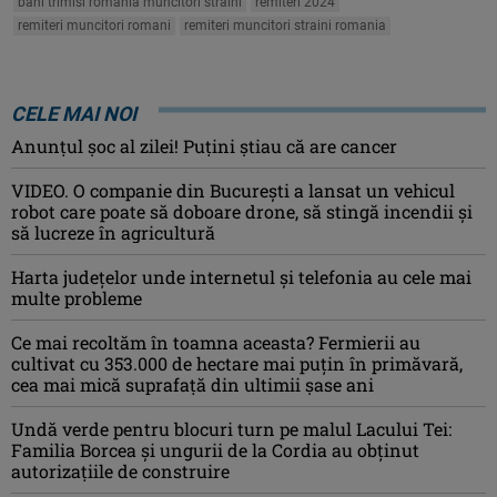
bani trimisi romania muncitori straini
remiteri 2024
remiteri muncitori romani
remiteri muncitori straini romania
CELE MAI NOI
Anunţul şoc al zilei! Puţini ştiau că are cancer
VIDEO. O companie din București a lansat un vehicul
robot care poate să doboare drone, să stingă incendii și
să lucreze în agricultură
Harta județelor unde internetul și telefonia au cele mai
multe probleme
Ce mai recoltăm în toamna aceasta? Fermierii au
cultivat cu 353.000 de hectare mai puțin în primăvară,
cea mai mică suprafață din ultimii șase ani
Undă verde pentru blocuri turn pe malul Lacului Tei:
Familia Borcea și ungurii de la Cordia au obținut
autorizațiile de construire