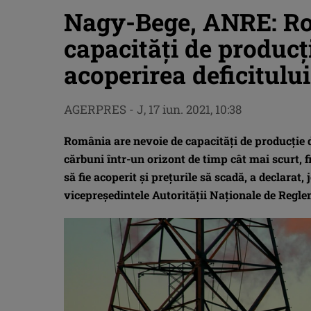
Nagy-Bege, ANRE: Ro
capacităţi de producţ
acoperirea deficitului
AGERPRES
-
J, 17 iun. 2021, 10:38
România are nevoie de capacităţi de producţie d
cărbuni într-un orizont de timp cât mai scurt, f
să fie acoperit şi preţurile să scadă, a declarat,
vicepreşedintele Autorităţii Naţionale de Regl