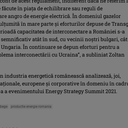
cont de acest regulament, indiferent dacă ne referim 
 făcute în piaţa de echilibrare sau reguli de
are angro de energie electrică. În domeniul gazelor
ulţumită în mare parte şi eforturilor depuse de Transg
erioadă capacitatea de interconectare a României s-a
semnificativ atât în sud, cu vecinii noştri bulgari, cât
 Ungaria. În continuare se depun eforturi pentru a
lema interconectării cu Ucraina”, a subliniat Zoltan
in industria energetică românească analizează, joi,
naţionale, europene şi corporative în domeniu în cadr
II-a a evenimentului Energy Strategy Summit 2021.
-bege
productie energie romania