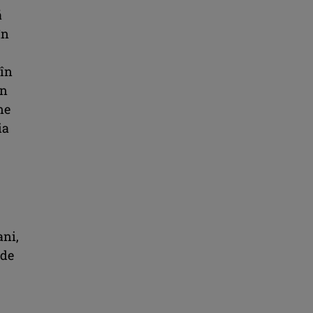
ă
în
 în
in
ne
ia
ani,
 de