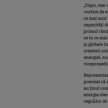
„Sigur, mai 
vorbim de en
ce mai acut 
capacităţi d
primul rând 
ce în ce mai
şi globale î
creşterii co
energiei, nu
vicepreşedi
Reprezentant
precizat că 
au ţinut co
energie elect
regulilor de