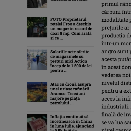
primul rând
cărbuni într
modalitate p
FOTO Proprietarul
rețelei Froo a deschis
preţurile ar
un magazin record de
doar 8 mp. Cum arată
producţia de
și ce ...
într-un mome
angro sunt p
Salariile nete oferite
de magazinele cu
acesta putân
prețuri mici Action
încep de la 1.500 de lei
în acest do
pentru ...
vederea noil
nivelul dist
Atac cu dronă asupra
unei uriașe rafinării
pentru a ext
Aramco. Tensiuni
acces la inf
majore pe piața
petrolului ...
industriali.
finală de i
Inflaţia continuă să
încetinească în China
se va lua sa
în luna iulie, ajungând
nivel casnic
la 0,5% faţă de ...