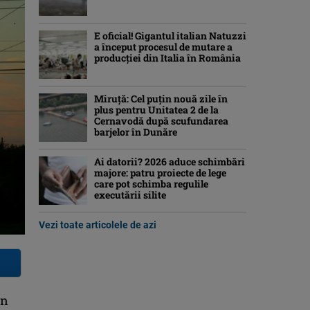
E oficial! Gigantul italian Natuzzi
a început procesul de mutare a
producției din Italia în România
Miruță: Cel puțin nouă zile în
plus pentru Unitatea 2 de la
Cernavodă după scufundarea
barjelor în Dunăre
Ai datorii? 2026 aduce schimbări
majore: patru proiecte de lege
care pot schimba regulile
executării silite
Vezi toate articolele de azi
în