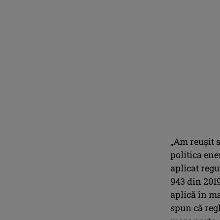
„Am reuşit 
politica en
aplicat reg
943 din 2019
aplică în m
spun că regl