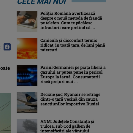
CELE MAI NOI
Poliția Română avertizează
despre o nouă metodă de fraudă
pe telefon. Cum te păcălesc
infractorii care pretind că ...
Caniculă şi disconfort termic
ridicat, în toată ţara, de luni până
:
miercuri
Pariul Germaniei pe piaţa liberă a
poate
gazului ar putea pune în pericol
Europa la iarnă. Consumatorii
riscă preţuri mai ...
Decizie șoc: Ryanair se retrage
dintr-o țară vecină din cauza
sancțiunilor împotriva Rusiei
ANM: Judeţele Constanţa şi
Tulcea, sub Cod galben de
intensificări ale vântului