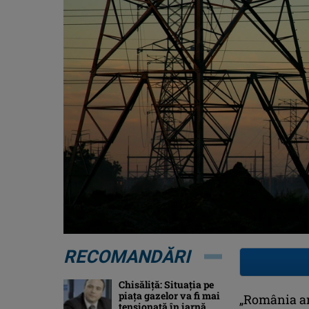
RECOMANDĂRI
Chisăliţă: Situaţia pe
piaţa gazelor va fi mai
„România are
tensionată în iarnă