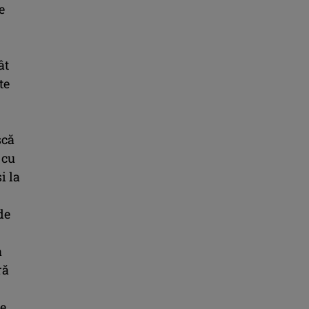
e
ât
te
scă
 cu
i la
de
a
ră
de