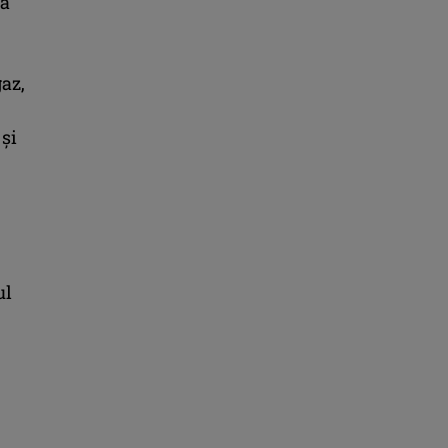
la
az,
 şi
ul