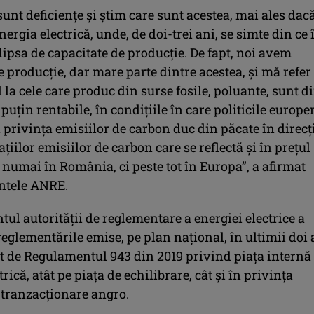
sunt deficienţe şi ştim care sunt acestea, mai ales dac
ergia electrică, unde, de doi-trei ani, se simte din ce 
lipsa de capacitate de producţie. De fapt, noi avem
e producţie, dar mare parte dintre acestea, şi mă refer
la cele care produc din surse fosile, poluante, sunt d
 puţin rentabile, în condiţiile în care politicile europe
n privinţa emisiilor de carbon duc din păcate în direcţ
taţiilor emisiilor de carbon care se reflectă şi în preţul
 numai în România, ci peste tot în Europa”, a afirmat
ntele ANRE.
ul autorităţii de reglementare a energiei electrice a
reglementările emise, pe plan naţional, în ultimii doi 
nt de Regulamentul 943 din 2019 privind piaţa internă
rică, atât pe piaţa de echilibrare, cât şi în privinţa
 tranzacţionare angro.