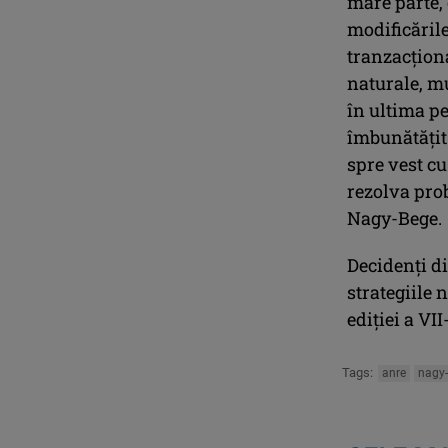
mare parte, 
modificările
tranzacţion
naturale, m
în ultima p
îmbunătăţit 
spre vest cu
rezolva prob
Nagy-Bege.
Decidenţi d
strategiile 
ediţiei a V
Tags:
anre
nagy