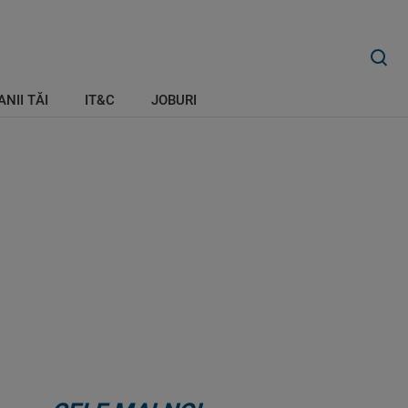
ANII TĂI
IT&C
JOBURI