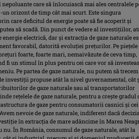
 nepoluante care să înlocuiască mai ales centralele p
-un orizont de timp cât mai scurt. Este singura
rin care deficitul de energie poate să fie acoperit şi
 putea să scadă. Din punct de vedere al investiţiilor, at
 energie electrică, dar şi extracţia de gaze naturale es
nt favorabil, datorită evoluţiei preţurilor. Pe pieţele
reţuri foarte, foarte mari, nemaivăzute de ceva timp,
d fi un stimul în plus pentru cei care vor să investea
meniu. Pe partea de gaze naturale, nu putem să trecem
e investiţii propuse atât la nivel guvernamental, cât ş
ribuitorilor de gaze naturale sau al transportatorilor
inde reţelele de gaze naturale, pentru a creşte gradul 
rastructura de gaze pentru consumatorii casnici şi cei
 Avem nevoie de gaze naturale, indiferent dacă decizi
nvestiţie în extracţia de mare adâncime în Marea Neag
u nu. În România, consumul de gaze naturale, atât la
, cât şi industrial, precum şi şi domeniul producerii 