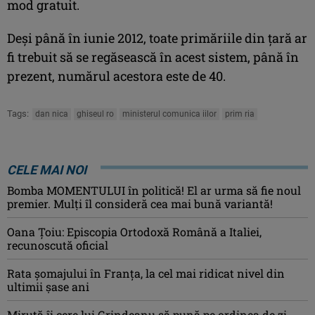
mod gratuit.
Deşi până în iunie 2012, toate primăriile din ţară ar
fi trebuit să se regăsească în acest sistem, până în
prezent, numărul acestora este de 40.
Tags:
dan nica
ghiseul ro
ministerul comunica iilor
prim ria
CELE MAI NOI
Bomba MOMENTULUI în politică! El ar urma să fie noul
premier. Mulți îl consideră cea mai bună variantă!
Oana Ţoiu: Episcopia Ortodoxă Română a Italiei,
recunoscută oficial
Rata şomajului în Franța, la cel mai ridicat nivel din
ultimii şase ani
Miruţă îi cere lui Grindeanu să pună pe ordinea de zi