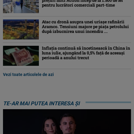
prețuri mici Action încep de la 1.500 de lei
pentru lucrători comerciali part-time
Atac cu dronă asupra unei uriașe rafinării
Aramco. Tensiuni majore pe piața petrolului
după izbucnirea unui incendiu ...
Inflaţia continuă să încetinească în China în
luna iulie, ajungând la 0,5% faţă de aceeaşi
perioadă a anului trecut
Vezi toate articolele de azi
TE-AR MAI PUTEA INTERESA ȘI