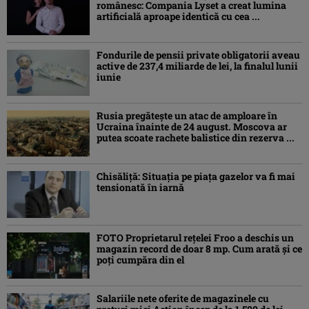
românesc: Compania Lyset a creat lumina
artificială aproape identică cu cea ...
Fondurile de pensii private obligatorii aveau
active de 237,4 miliarde de lei, la finalul lunii
iunie
Rusia pregătește un atac de amploare în
Ucraina înainte de 24 august. Moscova ar
putea scoate rachete balistice din rezerva ...
Chisăliţă: Situaţia pe piaţa gazelor va fi mai
tensionată în iarnă
FOTO Proprietarul rețelei Froo a deschis un
magazin record de doar 8 mp. Cum arată și ce
poți cumpăra din el
Salariile nete oferite de magazinele cu