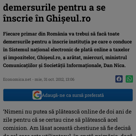
demersurile pentru a se
înscrie în Ghişeul.ro
Fiecare primar din România va trebui să facă toate
demersurile pentru a înscrie instituţia pe care o conduce
în Sistemul naţional electronic de plată online a taxelor
şi impozitelor, Ghişeul.ro, a arătat, miercuri, ministrul
Comunicaţiilor şi Societăţii Informaţionale, Dan Nica.
Economica.net -
mie, 31 oct. 2012, 13:06
Adaugă-ne ca sursă preferată
‘Nimeni nu putea să plătească online de doi ani de
zile pentru că se certau cine să plătească acel
comision. Am lăsat această chestiune să fie decisă
de cel care este utilizatorul, în speţă primăria, dacă