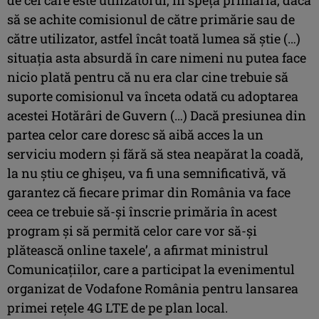
să se achite comisionul de către primărie sau de
către utilizator, astfel încât toată lumea să ştie (…)
situaţia asta absurdă în care nimeni nu putea face
nicio plată pentru că nu era clar cine trebuie să
suporte comisionul va înceta odată cu adoptarea
acestei Hotărâri de Guvern (…) Dacă presiunea din
partea celor care doresc să aibă acces la un
serviciu modern şi fără să stea neapărat la coadă,
la nu ştiu ce ghişeu, va fi una semnificativă, vă
garantez că fiecare primar din România va face
ceea ce trebuie să-şi înscrie primăria în acest
program şi să permită celor care vor să-şi
plătească online taxele’, a afirmat ministrul
Comunicaţiilor, care a participat la evenimentul
organizat de Vodafone România pentru lansarea
primei reţele 4G LTE de pe plan local.