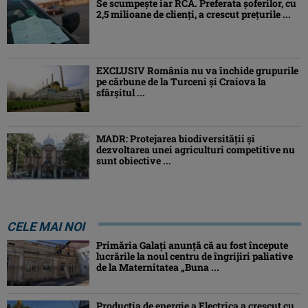
Se scumpește iar RCA. Preferata șoferilor, cu
2,5 milioane de clienți, a crescut prețurile ...
EXCLUSIV România nu va închide grupurile
pe cărbune de la Turceni și Craiova la
sfârșitul ...
MADR: Protejarea biodiversităţii şi
dezvoltarea unei agriculturi competitive nu
sunt obiective ...
CELE MAI NOI
Primăria Galați anunță că au fost începute
lucrările la noul centru de îngrijiri paliative
de la Maternitatea „Buna ...
Producția de energie a Electrica a crescut cu