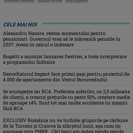
ministerul energiei
niculae havrilet
virgil popescu
CELE MAI NOI
Alexandru Nazare, vestea momentului pentru
pensionari. Guvernul vrea să le mărească pensiile în
2027: Avem în calcul o indexare
Bugatti a anunțat lansarea Destrier, a treia interpretare
a programului Solitaire
Dezvoltatorul Impact face primii pași pentru proiectul de
4.000 de apartamente din Vestul Bucureștiului
Se scumpește iar RCA. Preferata șoferilor, cu 2,5 milioane
de clienți, a crescut prețurile cu peste 50%, creștere medie
de aproape 14%. Sunt tot mai multe accidente cu mașini
fără RCA
EXCLUSIV România nu va închide grupurile pe cărbune
de la Turceni și Craiova la sfârșitul lunii, așa cum își
asumase prin PNRR. Câți bani am putea pierde pierde