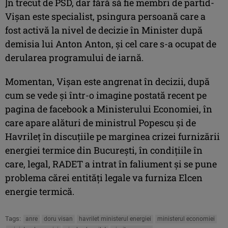
]n trecut de PSD, dar fără să fie membri de partid-
Vişan este specialist, psingura persoană care a
fost activă la nivel de decizie în Minister după
demisia lui Anton Anton, şi cel care s-a ocupat de
derularea programului de iarnă.
Momentan, Vişan este angrenat în decizii, după
cum se vede şi într-o imagine postată recent pe
pagina de facebook a Ministerului Economiei, în
care apare alături de ministrul Popescu şi de
Havrileţ în discuţiile pe marginea crizei furnizării
energiei termice din Bucureşti, în condiţiile în
care, legal, RADET a intrat în faliument şi se pune
problema cărei entităţi legale va furniza Elcen
energie termică.
Tags:
anre
doru visan
havrilet ministerul energiei
ministerul economiei