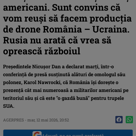
americani. Sunt convins că
vom reuși să facem producția
de drone România – Ucraina.
Rusia nu arată că vrea să
oprească războiul
Preşedintele Nicuşor Dan a declarat marţi, într-o
conferinţă de presă susţinută alături de omologul său
polonez, Karol Nawrocki, că România îşi doreşte o
prezenţă cât mai numeroasă a militarilor americani pe
teritoriul său şi că este "o gazdă bună" pentru trupele
SUA.
AGERPRES
-
mar, 12 mai 2026, 20:52
Adaugă-ne ca sursă preferată