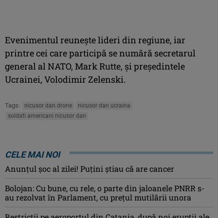
Evenimentul reuneşte lideri din regiune, iar
printre cei care participă se numără secretarul
general al NATO, Mark Rutte, şi preşedintele
Ucrainei, Volodimir Zelenski.
Tags:
nicusor dan drone
nicusor dan ucraina
soldati americani nicusor dan
CELE MAI NOI
Anunţul şoc al zilei! Puţini ştiau că are cancer
Bolojan: Cu bune, cu rele, o parte din jaloanele PNRR s-
au rezolvat în Parlament, cu preţul mutilării unora
Restricții pe aeroportul din Catania, după noi erupții ale