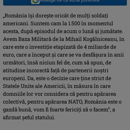
„România îşi doreşte oricât de mulţi soldaţi
americani. Suntem cam la 1.500 în momentul
acesta, după episodul de acum o lună şi jumătate.
Avem Baza Militară de la Mihail Kogălniceanu, în
care este o investiţie etapizată de 4 miliarde de
euro, care a început şi care se va desfăşura în anii
următori, însă niciun fel de, cum să spun, de
atitudine incorectă faţă de partenerii noştri
europeni. Da, este o decizie care ţine strict de
Statele Unite ale Americii, în măsura în care
domniile lor vor considera că pentru apărarea
colectivă, pentru apărarea NATO, România este o
gazdă bună, vom fi foarte fericiţi să o facem”, a
afirmat şeful statului.