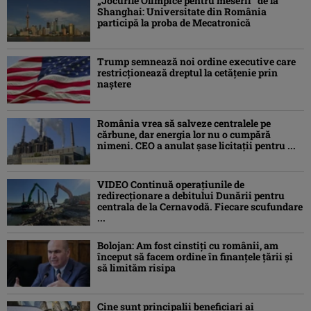
„Jocurile Olimpice pentru meserii” de la
Shanghai: Universitate din România
participă la proba de Mecatronică
Trump semnează noi ordine executive care
restricţionează dreptul la cetăţenie prin
naştere
România vrea să salveze centralele pe
cărbune, dar energia lor nu o cumpără
nimeni. CEO a anulat șase licitații pentru ...
VIDEO Continuă operațiunile de
redirecționare a debitului Dunării pentru
centrala de la Cernavodă. Fiecare scufundare
...
Bolojan: Am fost cinstiţi cu românii, am
început să facem ordine în finanţele ţării şi
să limităm risipa
Cine sunt principalii beneficiari ai