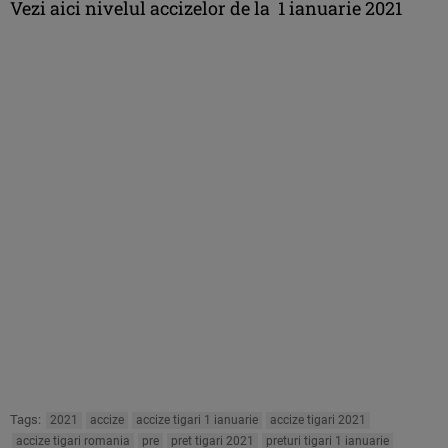
Vezi aici nivelul accizelor de la 1 ianuarie 2021
Tags:
2021
accize
accize tigari 1 ianuarie
accize tigari 2021
accize tigari romania
pre
pret tigari 2021
preturi tigari 1 ianuarie