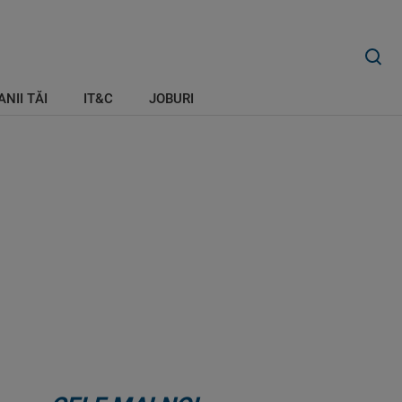
ANII TĂI
IT&C
JOBURI