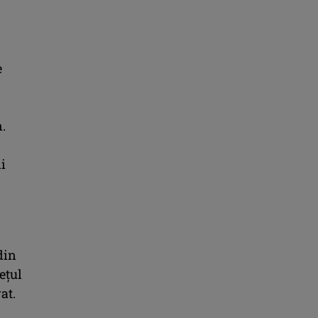
e
n.
i
din
ețul
at.