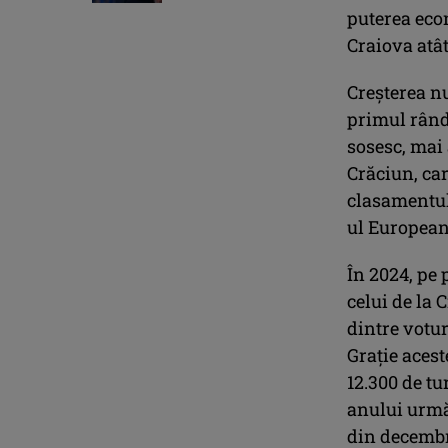
puterea econ
Craiova atât
Creșterea nu
primul rând,
sosesc, mai 
Crăciun, care
clasamentul 
ul European
În 2024, pe 
celui de la 
dintre votu
Grație aceste
12.300 de tu
anului următ
din decembr