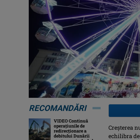
RECOMANDĂRI
VIDEO Continuă
operațiunile de
Creșterea n
redirecționare a
echilibra de
debitului Dunării