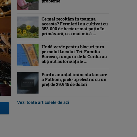
probleme
Ce mai recoltăm în toamna
aceasta? Fermierii au cultivat cu
353.000 de hectare mai puțin în
primăvară, cea mai mică ...
Undă verde pentru blocuri turn
pe malul Lacului Tei: Familia
Borcea și ungurii de la Cordia au
obținut autorizațiile ...
Ford a anunțat iminenta lansare
a Fathom, pick-up electric cu un
preț de 29.945 de dolari
Vezi toate articolele de azi