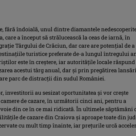
e, fără îndoială, unul dintre diamantele nedescoperit
 care a început să strălucească la ceas de iarnă, în
 grație Târgului de Crăciun, dar care are potențial de a
estinațiile turistice preferate de-a lungul întregului a
riștilor este în creștere, iar autoritățile locale răspund
area acestui târg anual, dar și prin pregătirea lansări
are parc de distracții din sudul României.
r, investitorii au sesizat oportunitatea și vor crește
camere de cazare, în următorii cinci ani, pentru a
voie din ce în ce mai ridicată. În ultimele săptămâni 
cilitățile de cazare din Craiova și aproape toate din jud
zervate cu mult timp înainte, iar prețurile urcă acceler