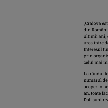
„Craiova est
din România,
ultimii ani,
urca între d
Interesul tu
prin organiz
celui mai m
La rândul lo
numărul de 
acoperi o ne
an, toate fa
Dolj sunt re