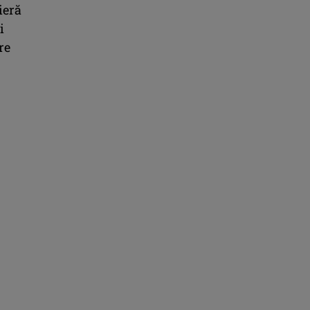
ieră
i
re