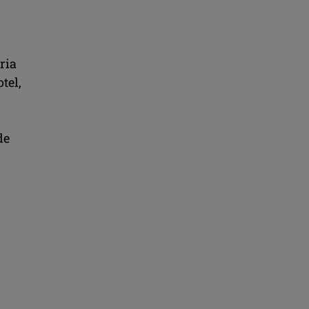
ria
tel,
de