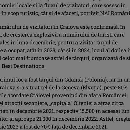
omiei locale și la fluxul de vizitatori, care sosesc în
 în scop turistic, cât și de afaceri, potrivit NAI Români
mărului de vizitatori în Craiova este confirmată, în
 de creșterea explozivă a numărului de turiști care
ales în luna decembrie, pentru a vizita Târgul de
 a ocupat, atât în 2023, cât și în 2024, locul al doilea 
celor mai frumoase astfel de târguri, organizată de si
 Best Destinations.
primul loc a fost târgul din Gdansk (Polonia), iar în u
Craiova s-a situat cel de la Geneva (Elveția), peste 80%
rile acordate Craiovei provenind din afara României.
i atracții sezoniere, „capitala” Olteniei a atras circa
riști în decembrie 2021, respectiv 15.500 în aceeași lun
or și aproape 21.000 în decembrie 2022. Astfel, creșt
ie 2023 a fost de 70% față de decembrie 2021.