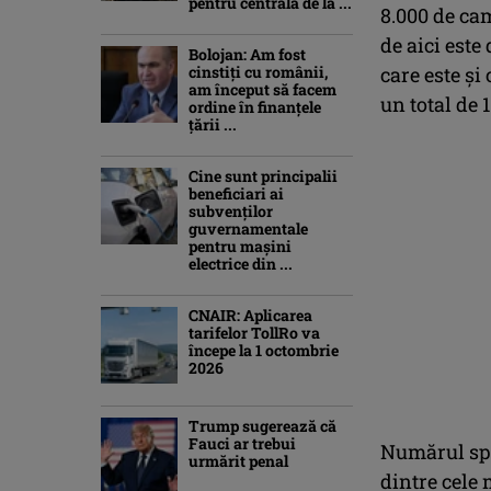
pentru centrala de la ...
8.000 de cam
de aici este
Bolojan: Am fost
cinstiţi cu românii,
care este și
am început să facem
un total de 
ordine în finanţele
ţării ...
Cine sunt principalii
beneficiari ai
subvenţilor
guvernamentale
pentru mașini
electrice din ...
CNAIR: Aplicarea
tarifelor TollRo va
începe la 1 octombrie
2026
Trump sugerează că
Fauci ar trebui
Numărul spaț
urmărit penal
dintre cele 