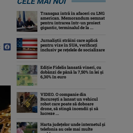
CELE MAI NOI
Transgaz intră în afaceri cu LNG
american. Memorandum semnat
pentru intrarea într-un proiect
gigantic, terminalul de la ...
Jurnaliştii străini care aplică
pentru vize în SUA, verificați
:
inclusiv pe rețelele de socializare
Ediţie Fidelis lansată vineri, cu
dobânzi de până la 7,50% în lei şi
6,30% în euro
VIDEO. O companie din
București a lansat un vehicul
robot care poate să doboare
drone, să stingă incendii și să
lucreze ...
Harta județelor unde internetul și
telefonia au cele mai multe