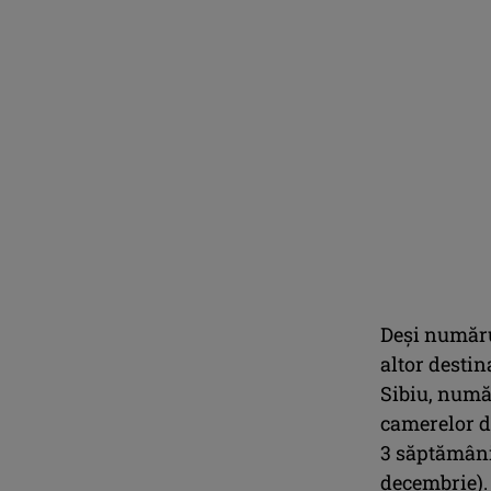
Deși numărul
altor destin
Sibiu, număr
camerelor de
3 săptămâni
decembrie).