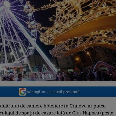
Adaugă-ne ca sursă preferată
umărului de camere hoteliere în Craiova ar putea
calajul de spații de cazare față de Cluj-Napoca (peste