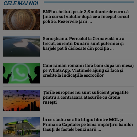
CELE MAI NOI
BNR a cheltuit peste 3,5 miliarde de euro că
țină cursul valutar după ce a început circul
politic. Rezervele țării ...
Scrioșteanu: Pericolul la Cernavodă nu a
trecut, curenţii Dunării sunt puternici şi
barjele pot fi dislocate din poziţia ...
Cum rămân românii fără bani după un mesaj
pe WhatsApp. Victimele ajung să facă și
credite la indicațiile escrocilor
Ţările europene nu sunt suficient pregătite
pentru a contracara atacurile cu drone
ruseşti
În ce stadiu se află litigiul dintre MOL și
Primăria Capitalei pe tema împărțirii banilor
făcuți de fostele benzinării ...