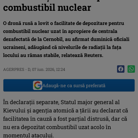
combustibil nuclear
O dronă rusă a lovit o facilitate de depozitare pentru
combustibil nuclear uzat în apropiere de centrala
dezafectată de la Cernobîl, au afirmat duminică oficiali
ucraineni, adăugând că nivelurile de radiaţii la faţa
locului au rămas stabile, relatează Reuters.
AGERPRES
-
D, 07 iun. 2026, 12:24
Adaugă-ne ca sursă preferată
În declaraţii separate, Statul major general al
Kievului şi agenţia atomică a ţării au declarat că
facilitatea în cauză a fost parţial distrusă, dar că
nu era depozitat combustibil uzat acolo în
momentul atacului.