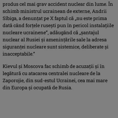
produs cel mai grav accident nuclear din lume. În
schimb ministrul ucrainean de externe, Andrii
Sîbiga, a denunţat pe X faptul că „nu este prima
dată când forţele ruseşti pun în pericol instalaţiile
nucleare ucrainene”, adăugând că „şantajul
nuclear al Rusiei şi ameninţările sale la adresa
siguranţei nucleare sunt sistemice, deliberate şi
inacceptabile.”
Kievul şi Moscova fac schimb de acuzaţii şi în
legătură cu atacarea centralei nucleare de la
Zaporojie, din sud-estul Ucrainei, cea mai mare
din Europa şi ocupată de Rusia.