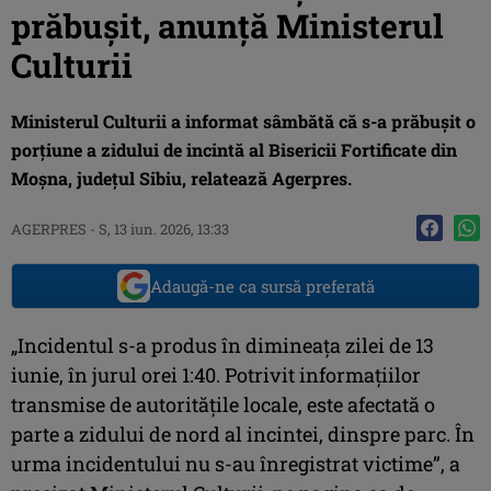
prăbușit, anunță Ministerul
Culturii
Ministerul Culturii a informat sâmbătă că s-a prăbuşit o
porţiune a zidului de incintă al Bisericii Fortificate din
Moşna, judeţul Sibiu, relatează Agerpres.
AGERPRES
-
S, 13 iun. 2026, 13:33
Adaugă-ne ca sursă preferată
„Incidentul s-a produs în dimineaţa zilei de 13
iunie, în jurul orei 1:40. Potrivit informaţiilor
transmise de autorităţile locale, este afectată o
parte a zidului de nord al incintei, dinspre parc. În
urma incidentului nu s-au înregistrat victime”, a