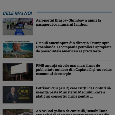
CELE MAI NOI
Aeroportul Brașov-Ghimbav a ajuns la
pasagerul cu numărul 1 milion
O nouă amenințare din direcția Trump spre
Groenlanda. O companie petrolieră apropiată
de președintele american se pregătește ...
PMB anunță că cele mai mari firme de
publicitate outdoor din Capiatală și-au redus
consumul de energie
Petrişor Peiu (AUR) cere Curții de Conturi să
meargă peste Ministerul Mediului, care a
plătit un consorţiu firme pentru ...
ANM: Cod galben de caniculă, instabilitate
atmosferică și averse pentru mare parte din