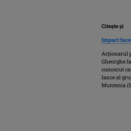
Citeşte şi
Impact face
Acţionarul p
Gheorghe Ia
cunoscut ca
lance al gru
Muntenia (S