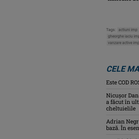
Tags:
actiuni imp
gheorghe iaciu im
vanzare active im
CELE MA
Este COD ROŞ
Nicușor Dan:
a făcut în ul
cheltuielile
Adrian Negre
bază. În ese