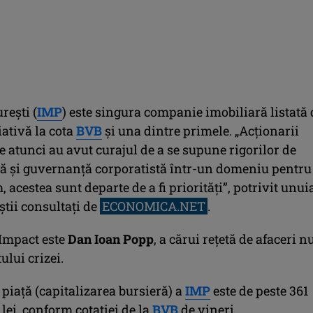
reşti (
IMP
) este singura companie imobiliară listată 
iativă la cota
BVB
şi una dintre primele. „Acţionarii
e atunci au avut curajul de a se supune rigorilor de
ă şi guvernanţă corporatistă într-un domeniu pentru
, acestea sunt departe de a fi priorităţi”, potrivit unui
ştii consultaţi de
ECONOMICA.NET
.
Impact este
Dan Ioan Popp
, a cărui reţetă de afaceri n
tului crizei.
piaţă (capitalizarea bursieră) a
IMP
este de peste 361
lei, conform cotaţiei de la
BVB
de vineri.