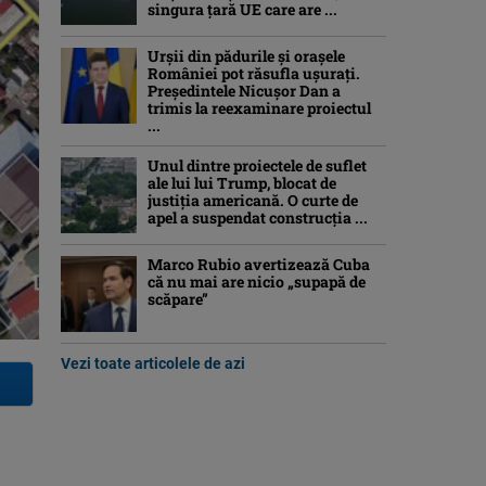
singura țară UE care are ...
Urșii din pădurile și orașele
României pot răsufla ușurați.
Președintele Nicușor Dan a
trimis la reexaminare proiectul
...
Unul dintre proiectele de suflet
ale lui lui Trump, blocat de
justiția americană. O curte de
apel a suspendat construcția ...
Marco Rubio avertizează Cuba
că nu mai are nicio „supapă de
scăpare”
Vezi toate articolele de azi