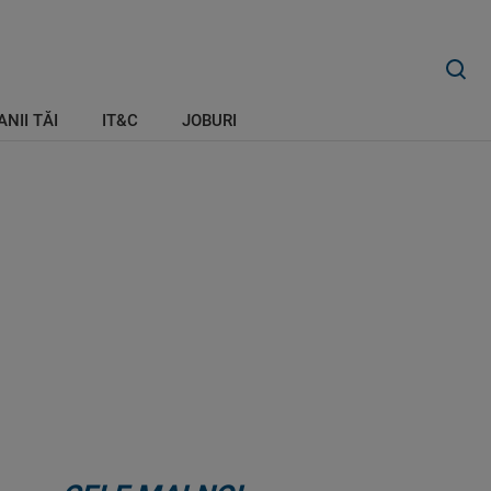
ANII TĂI
IT&C
JOBURI