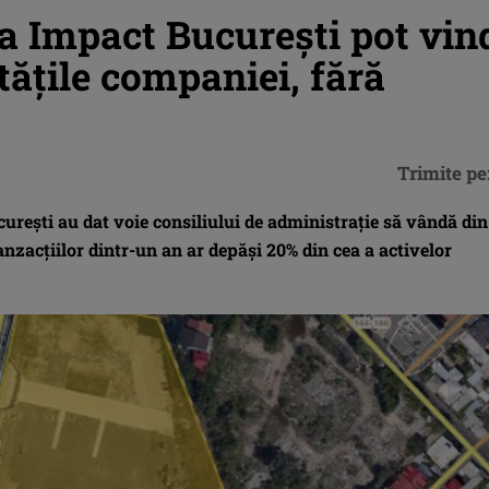
la Impact Bucureşti pot vin
tăţile companiei, fără
Trimite pe
ureşti au dat voie consiliului de administraţie să vândă din
nzacţiilor dintr-un an ar depăşi 20% din cea a activelor