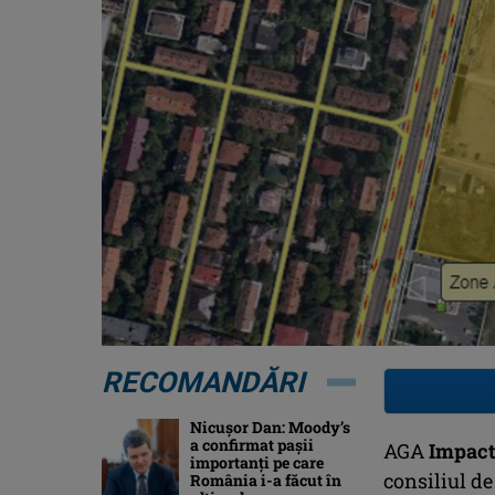
RECOMANDĂRI
Nicușor Dan: Moody’s
a confirmat pașii
AGA
Impact
importanți pe care
consiliul de
România i-a făcut în