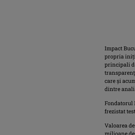
Impact Bucu
propria iniţ
principali d
transparenţ
care şi acum
dintre anali
Fondatorul 
frezistat tes
Valoarea de 
milioane de 