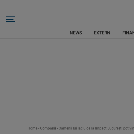
NEWS
EXTERN
FINAN
Home
-
Companii
-
Oamenii lui Iaciu de la Impact Bucureşti pot v