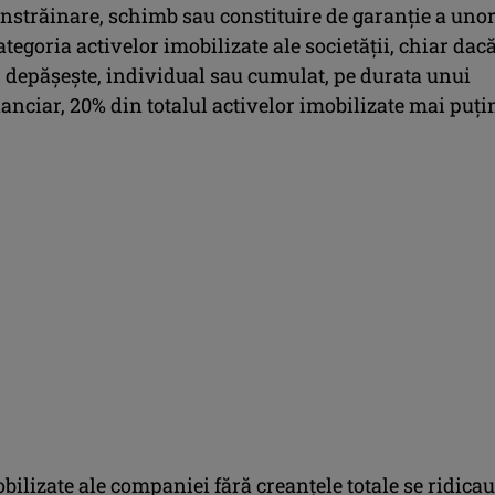
înstrăinare, schimb sau constituire de garanţie a uno
ategoria activelor imobilizate ale societăţii, chiar dac
r depăşeşte, individual sau cumulat, pe durata unui
nanciar, 20% din totalul activelor imobilizate mai puţi
bilizate ale companiei fără creanţele totale se ridicau