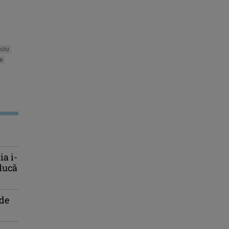
aciu
e
a i-
educă
 de