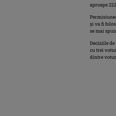
aproape 222 
Permisiunea 
şi va fi folo
se mai spun
Deciziile de
cu trei votu
dintre voturi