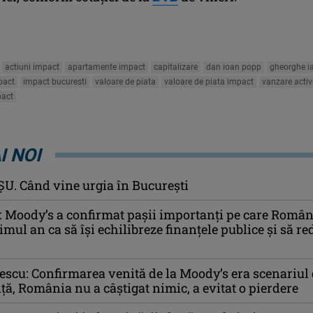
actiuni impact
apartamente impact
capitalizare
dan ioan popp
gheorghe i
pact
impact bucuresti
valoare de piata
valoare de piata impact
vanzare activ
pact
I NOI
U. Când vine urgia în Bucureşti
 Moody’s a confirmat pașii importanți pe care Români
timul an ca să își echilibreze finanțele publice și să r
scu: Confirmarea venită de la Moody’s era scenariul
nţă, România nu a câştigat nimic, a evitat o pierdere