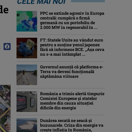
CELE MAI NOI
de
PPC se extinde agresiv în Europa
centrală: cumpără o firmă
germană cu un portofoliu de
2.000 MW în regenerabil în ...
FT: Statele Unite au vândut euro
pentru a susține yenul japonez
:
fără să informeze BCE. „Așa ceva
nu s-a mai întâmplat ...
Guvernul anunță că platforma e-
Terra va deveni funcţională
săptămâna viitoare
România a trimis alertă timpurie
Comisiei Europene și statelor
membre din cauza situației
dificile din energie
Dunărea secată ne seacă și
buzunarele. Criza din energie va
crește inflația în România,