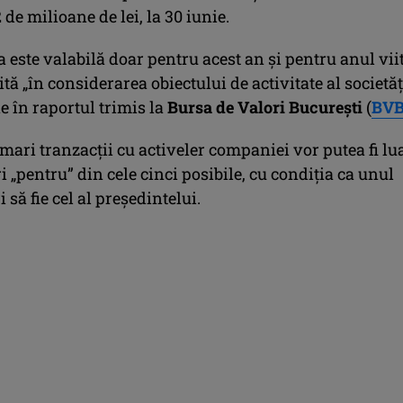
de milioane de lei, la 30 iunie.
este valabilă doar pentru acest an şi pentru anul viit
sită „în considerarea obiectului de activitate al societăţ
e în raportul trimis la
Bursa de Valori Bucureşti
(
BV
 mari tranzacţii cu activeler companiei vor putea fi lu
ri „pentru” din cele cinci posibile, cu condiţia ca unul
 să fie cel al preşedintelui.