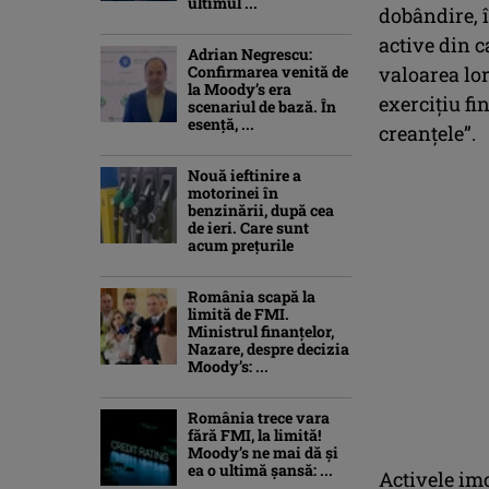
ultimul ...
dobândire, 
active din c
Adrian Negrescu:
Confirmarea venită de
valoarea lo
la Moody’s era
exerciţiu fi
scenariul de bază. În
esenţă, ...
creanţele”.
Nouă ieftinire a
motorinei în
benzinării, după cea
de ieri. Care sunt
acum prețurile
România scapă la
limită de FMI.
Ministrul finanțelor,
Nazare, despre decizia
Moody’s: ...
România trece vara
fără FMI, la limită!
Moody’s ne mai dă și
ea o ultimă șansă: ...
Activele imo