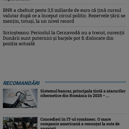
BNR a cheltuit peste 3,5 miliarde de euro că țină cursul
valutar după ce a început circul politic. Rezervele țării se
mențin, totuși, la un nivel record
Scrioșteanu: Pericolul la Cernavodă nu a trecut, curenţii
Dunării sunt puternici şi barjele pot fi dislocate din
poziţia actuală
RECOMANDĂRI
Sistemul bancar, principala țintă a atacurilor
cibernetice din România în 2025 – ...
Concedieri în IT-ul românesc. O mare
companie americană a renunțat la sute de
angajați ...