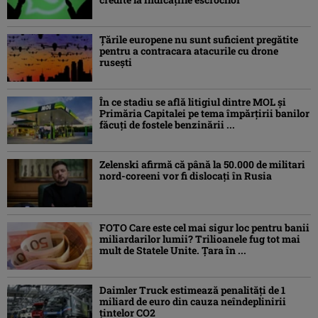
Ţările europene nu sunt suficient pregătite
pentru a contracara atacurile cu drone
ruseşti
În ce stadiu se află litigiul dintre MOL și
Primăria Capitalei pe tema împărțirii banilor
făcuți de fostele benzinării ...
Zelenski afirmă că până la 50.000 de militari
nord-coreeni vor fi dislocaţi în Rusia
FOTO Care este cel mai sigur loc pentru banii
miliardarilor lumii? Trilioanele fug tot mai
mult de Statele Unite. Țara în ...
Daimler Truck estimează penalități de 1
miliard de euro din cauza neîndeplinirii
țintelor CO2