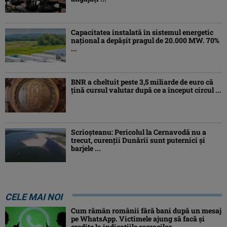
Capacitatea instalată în sistemul energetic
național a depășit pragul de 20.000 MW. 70%
...
BNR a cheltuit peste 3,5 miliarde de euro că
țină cursul valutar după ce a început circul ...
Scrioșteanu: Pericolul la Cernavodă nu a
trecut, curenţii Dunării sunt puternici şi
barjele ...
CELE MAI NOI
Cum rămân românii fără bani după un mesaj
pe WhatsApp. Victimele ajung să facă și
credite la indicațiile escrocilor