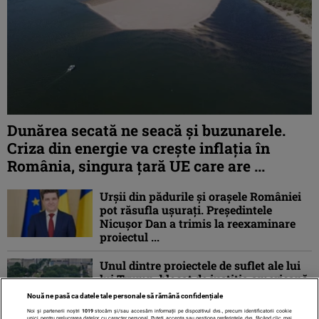
Dunărea secată ne seacă și buzunarele.
Criza din energie va crește inflația în
România, singura țară UE care are ...
Urșii din pădurile și orașele României
pot răsufla ușurați. Președintele
Nicușor Dan a trimis la reexaminare
proiectul ...
Unul dintre proiectele de suflet ale lui
lui Trump, blocat de justiția americană.
O curte de apel a suspendat construcția
Nouă ne pasă ca datele tale personale să rămână confidențiale
...
Noi și partenerii noștri
1019
stocăm și/sau accesăm informații pe dispozitivul dvs., precum identificatorii cookie
unici pentru prelucrarea datelor cu caracter personal. Puteți accepta sau gestiona preferințele dvs. făcând clic mai