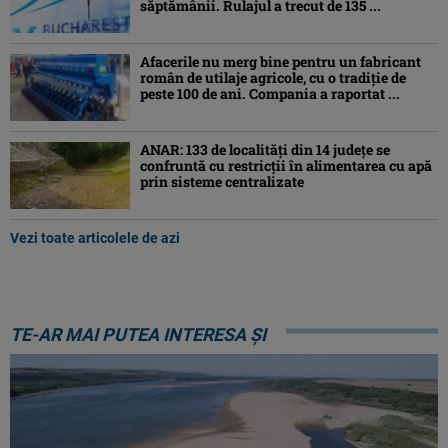
săptămânii. Rulajul a trecut de 135 ...
Afacerile nu merg bine pentru un fabricant
român de utilaje agricole, cu o tradiție de
peste 100 de ani. Compania a raportat ...
ANAR: 133 de localități din 14 județe se
confruntă cu restricții în alimentarea cu apă
prin sisteme centralizate
Vezi toate articolele de azi
TE-AR MAI PUTEA INTERESA ȘI