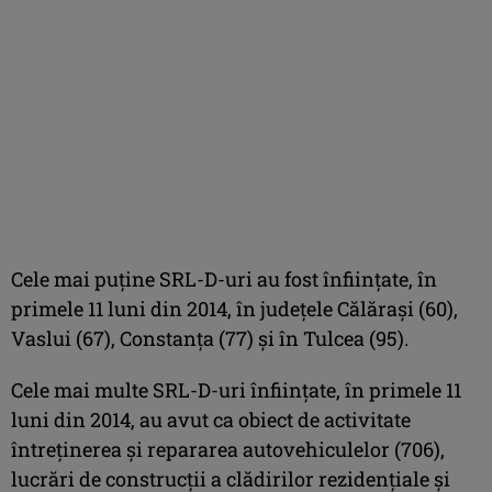
Cele mai puţine SRL-D-uri au fost înfiinţate, în
primele 11 luni din 2014, în judeţele Călăraşi (60),
Vaslui (67), Constanţa (77) şi în Tulcea (95).
Cele mai multe SRL-D-uri înfiinţate, în primele 11
luni din 2014, au avut ca obiect de activitate
întreţinerea şi repararea autovehiculelor (706),
lucrări de construcţii a clădirilor rezidenţiale şi