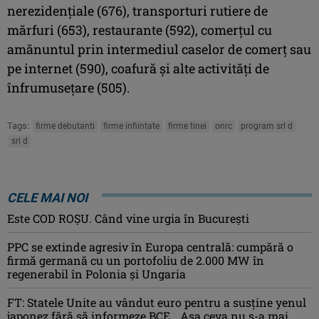
nerezidenţiale (676), transporturi rutiere de
mărfuri (653), restaurante (592), comerţul cu
amănuntul prin intermediul caselor de comerţ sau
pe internet (590), coafură şi alte activităţi de
înfrumuseţare (505).
Tags:
firme debutanti
firme infiintate
firme tinei
onrc
program srl d
srl d
CELE MAI NOI
Este COD ROŞU. Când vine urgia în Bucureşti
PPC se extinde agresiv în Europa centrală: cumpără o
firmă germană cu un portofoliu de 2.000 MW în
regenerabil în Polonia și Ungaria
FT: Statele Unite au vândut euro pentru a susține yenul
japonez fără să informeze BCE. „Așa ceva nu s-a mai