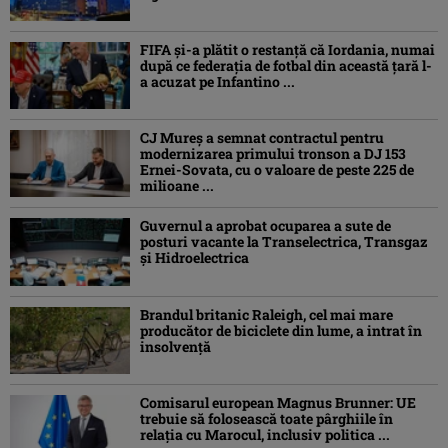
FIFA și-a plătit o restanță că Iordania, numai
după ce federația de fotbal din această țară l-
a acuzat pe Infantino ...
CJ Mureș a semnat contractul pentru
modernizarea primului tronson a DJ 153
Ernei-Sovata, cu o valoare de peste 225 de
milioane ...
Guvernul a aprobat ocuparea a sute de
posturi vacante la Transelectrica, Transgaz
și Hidroelectrica
Brandul britanic Raleigh, cel mai mare
producător de biciclete din lume, a intrat în
insolvență
Comisarul european Magnus Brunner: UE
trebuie să folosească toate pârghiile în
relația cu Marocul, inclusiv politica ...