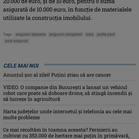
20.000 de euro, şi de 10 euro, pentru o sumă
asigurată de 10.000 euro, în funcţie de materialele
utilizate la construcţia imobilului.
Tags:
asigurari dezastre
asigurari obligatorii
paid
polite paid
pool asigurari
CELE MAI NOI
Anunţul şoc al zilei! Puţini ştiau că are cancer
VIDEO. O companie din București a lansat un vehicul
robot care poate să doboare drone, să stingă incendii și
să lucreze în agricultură
Harta județelor unde internetul și telefonia au cele mai
multe probleme
Ce mai recoltăm în toamna aceasta? Fermierii au
cultivat cu 353.000 de hectare mai puțin în primăvară,