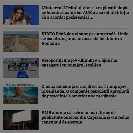
Ministerul Mediului vine cu explicații după
ce liderul senatorilor AUR a acuzat instituția
că a acordat preferențial ...
VIDEO Pistă de avioane pe autostradă. Unde
se construiește acum această facilitate în
România
Aeroportul Brașov-Ghimbav a ajuns la
pasagerul cu numărul 1 milion
O nouă amenințare din direcția Trump spre
Groenlanda. O companie petrolieră apropiată
de președintele american se pregătește ...
PMB anunță că cele mai mari firme de
publicitate outdoor din Capiatală și-au redus
consumul de energie