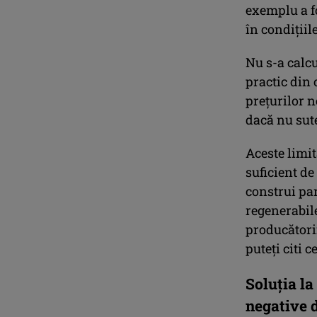
exemplu a fo
în condițiil
Nu s-a calcu
practic din 
prețurilor n
dacă nu sut
Aceste limit
suficient de
construi par
regenerabil
producătorii
puteți citi c
Soluția la
negative d