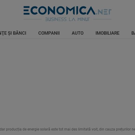
ŢE ŞI BĂNCI
COMPANII
AUTO
IMOBILIARE
B
dar producția de energie solară este tot mai des limitată voit, din cauza prețurilor n