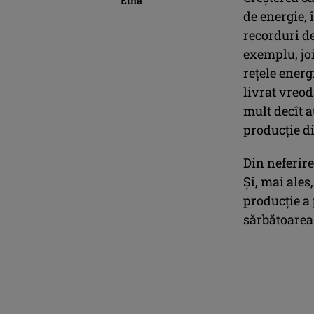
Etna
de energie, 
recorduri de
exemplu, joi
rețele energ
livrat vreo
mult decît a
producție d
Din neferire
Și, mai ales
producție a 
sărbătoarea 