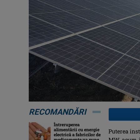
RECOMANDĂRI
Întreruperea
alimentării cu energie
Puterea inst
electrică a fabricilor de
MW, acum, î
medicamente va pune