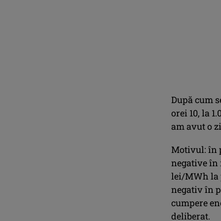
După cum se 
orei 10, la 
am avut o zi
Motivul: în 
negative în
lei/MWh la p
negativ în pi
cumpere ener
deliberat.