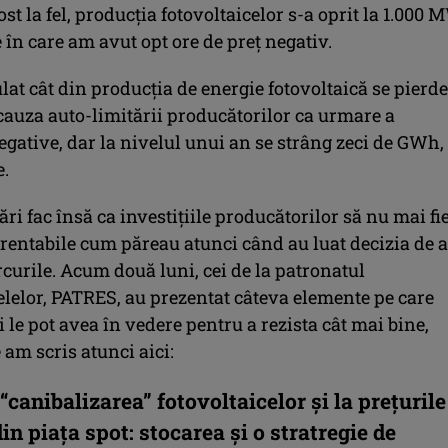
st la fel, producția fotovoltaicelor s-a oprit la 1.000 
e în care am avut opt ore de preț negativ.
lat cât din producția de energie fotovoltaică se pierde
cauza auto-limitării producătorilor ca urmare a
egative, dar la nivelul unui an se strâng zeci de GWh,
e.
ări fac însă ca investițiile producătorilor să nu mai fi
 rentabile cum păreau atunci când au luat decizia de a
curile. Acum două luni, cei de la patronatul
elelor, PATRES, au prezentat câteva elemente pe care
 le pot avea în vedere pentru a rezista cât mai bine,
e am scris atunci aici:
 “canibalizarea” fotovoltaicelor și la prețurile
in piața spot: stocarea și o stratregie de