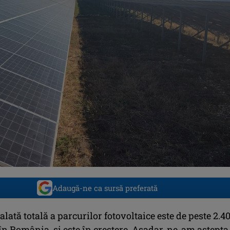
Adaugă-ne ca sursă preferată
alată totală a parcurilor fotovoltaice este de peste 2.4
n România, și este în creștere. Așadar, ne-am aștepta 