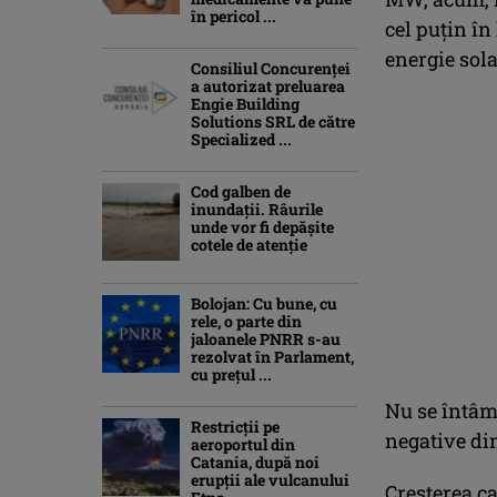
în pericol ...
cel puțin în
energie sola
Consiliul Concurenţei
a autorizat preluarea
Engie Building
Solutions SRL de către
Specialized ...
Cod galben de
inundații. Râurile
unde vor fi depășite
cotele de atenţie
Bolojan: Cu bune, cu
rele, o parte din
jaloanele PNRR s-au
rezolvat în Parlament,
cu preţul ...
Nu se întâmp
Restricții pe
negative di
aeroportul din
Catania, după noi
erupții ale vulcanului
Creșterea ca