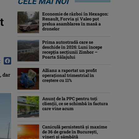
CELE MAI NOI
Economie de război în Hexagon:
t
Renault, Forvia și Valeo pot
prelua asamblarea în masă a
dronelor
Prima autostradă care se
deschide în 2026: Luni începe
recepția secțiunii Zimbor –
Poarta Sălajului
:
Allianz a raportat un profit
, dar
operaţional trimestrial în
creștere cu 11%
Anunț de la PPC pentru toți
clienții, ce se schimbă în factura
care vine acum
Caniculă persistentă şi maxime
de 36 de grade în Bucureşti,
vineri şi sâmbătă