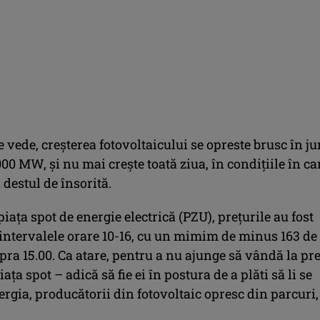
vede, creșterea fotovoltaicului se opreste brusc în ju
1.000 MW, și nu mai crește toată ziua, în condițiile în ca
 destul de însorită.
piața spot de energie electrică (PZU), prețurile au fost
 intervalele orare 10-16, cu un mimim de minus 163 de
ra 15.00. Ca atare, pentru a nu ajunge să vândă la pre
ața spot – adică să fie ei în postura de a plăti să li se
gia, producătorii din fotovoltaic opresc din parcuri,