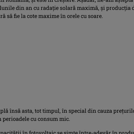
 lunile din an cu radație solară maximă, și producția 
ră să fie la cote maxime în orele cu soare.
lă însă asta, tot timpul, în special din cauza prețuril
n perioadele cu consum mic.
pacității în fotovoltaic se simte între-adevăr în produ