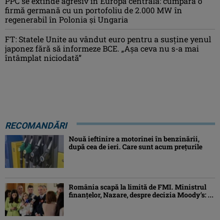
PPC se extinde agresiv în Europa centrală: cumpără o
firmă germană cu un portofoliu de 2.000 MW în
regenerabil în Polonia și Ungaria
FT: Statele Unite au vândut euro pentru a susține yenul
japonez fără să informeze BCE. „Așa ceva nu s-a mai
întâmplat niciodată”
RECOMANDĂRI
Nouă ieftinire a motorinei în benzinării,
după cea de ieri. Care sunt acum prețurile
România scapă la limită de FMI. Ministrul
finanțelor, Nazare, despre decizia Moody’s: ...