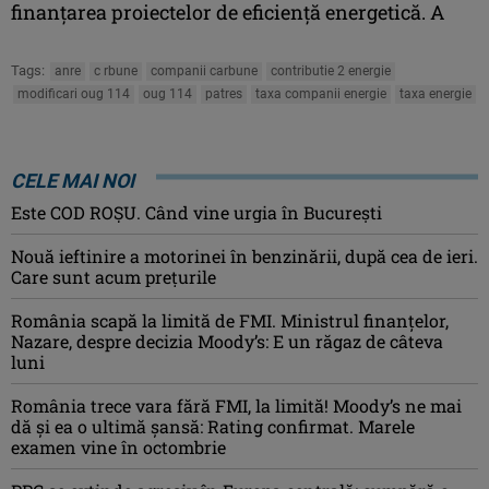
finanţarea proiectelor de eficienţă energetică. A
Tags:
anre
c rbune
companii carbune
contributie 2 energie
modificari oug 114
oug 114
patres
taxa companii energie
taxa energie
CELE MAI NOI
Este COD ROŞU. Când vine urgia în Bucureşti
Nouă ieftinire a motorinei în benzinării, după cea de ieri.
Care sunt acum prețurile
România scapă la limită de FMI. Ministrul finanțelor,
Nazare, despre decizia Moody’s: E un răgaz de câteva
luni
România trece vara fără FMI, la limită! Moody’s ne mai
dă și ea o ultimă șansă: Rating confirmat. Marele
examen vine în octombrie