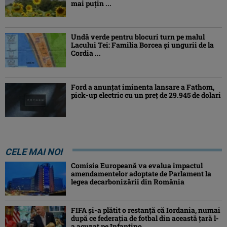
mai puțin ...
Undă verde pentru blocuri turn pe malul
Lacului Tei: Familia Borcea și ungurii de la
Cordia ...
Ford a anunțat iminenta lansare a Fathom,
pick-up electric cu un preț de 29.945 de dolari
CELE MAI NOI
Comisia Europeană va evalua impactul
amendamentelor adoptate de Parlament la
legea decarbonizării din România
FIFA și-a plătit o restanță că Iordania, numai
după ce federația de fotbal din această țară l-
a acuzat pe Infantino ...