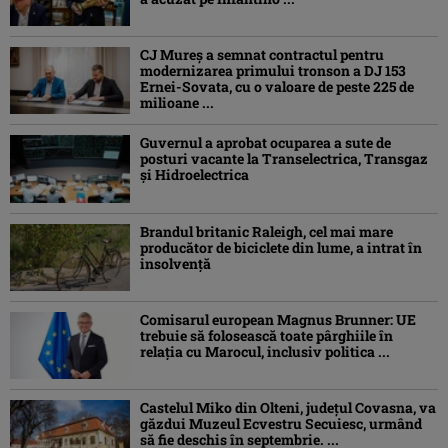
CJ Mureș a semnat contractul pentru
modernizarea primului tronson a DJ 153
Ernei-Sovata, cu o valoare de peste 225 de
milioane ...
Guvernul a aprobat ocuparea a sute de
posturi vacante la Transelectrica, Transgaz
și Hidroelectrica
Brandul britanic Raleigh, cel mai mare
producător de biciclete din lume, a intrat în
insolvență
Comisarul european Magnus Brunner: UE
trebuie să folosească toate pârghiile în
relația cu Marocul, inclusiv politica ...
Castelul Miko din Olteni, județul Covasna, va
găzdui Muzeul Ecvestru Secuiesc, urmând
să fie deschis în septembrie. ...