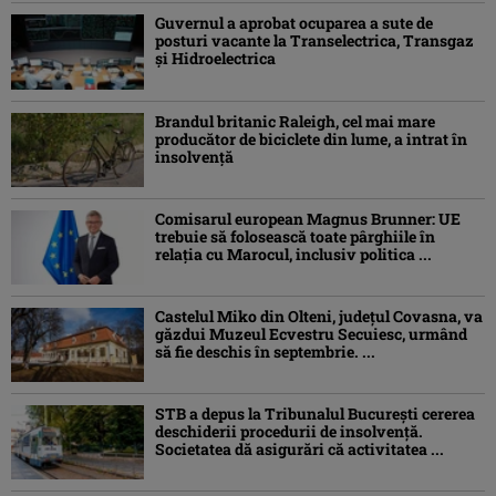
Guvernul a aprobat ocuparea a sute de
posturi vacante la Transelectrica, Transgaz
și Hidroelectrica
Brandul britanic Raleigh, cel mai mare
producător de biciclete din lume, a intrat în
insolvență
Comisarul european Magnus Brunner: UE
trebuie să folosească toate pârghiile în
relația cu Marocul, inclusiv politica ...
Castelul Miko din Olteni, județul Covasna, va
găzdui Muzeul Ecvestru Secuiesc, urmând
să fie deschis în septembrie. ...
STB a depus la Tribunalul București cererea
deschiderii procedurii de insolvență.
Societatea dă asigurări că activitatea ...