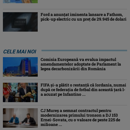
Ford a anunțat iminenta lansare a Fathom,
pick-up electric cu un preț de 29.945 de dolari
CELE MAI NOI
Comisia Europeană va evalua impactul
amendamentelor adoptate de Parlament la
legea decarbonizării din România
FIFA și-a plătit o restanță că Iordania, numai
după ce federația de fotbal din această țară l-
a acuzat pe Infantino ...
CJ Mureș a semnat contractul pentru
modernizarea primului tronson a DJ 153
Ernei-Sovata, cu o valoare de peste 225 de
milioane ...