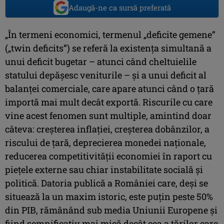
Adaugă-ne ca sursă preferată
„În termeni economici, termenul „deficite gemene”
(„twin deficits”) se referă la existenţa simultană a
unui deficit bugetar – atunci când cheltuielile
statului depăşesc veniturile – şi a unui deficit al
balanţei comerciale, care apare atunci când o ţară
importă mai mult decât exportă. Riscurile cu care
vine acest fenomen sunt multiple, amintind doar
câteva: creşterea inflaţiei, creşterea dobânzilor, a
riscului de ţară, deprecierea monedei naţionale,
reducerea competitivităţii economiei în raport cu
pieţele externe sau chiar instabilitate socială şi
politică. Datoria publică a României care, deşi se
situează la un maxim istoric, este puţin peste 50%
din PIB, rămânând sub media Uniunii Europene şi
fiind semnificativ mai mică decât cea a ţărilor care