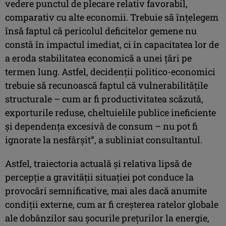
vedere punctul de plecare relativ favorabil,
comparativ cu alte economii. Trebuie să înţelegem
însă faptul că pericolul deficitelor gemene nu
constă în impactul imediat, ci în capacitatea lor de
a eroda stabilitatea economică a unei ţări pe
termen lung. Astfel, decidenţii politico-economici
trebuie să recunoască faptul că vulnerabilităţile
structurale – cum ar fi productivitatea scăzută,
exporturile reduse, cheltuielile publice ineficiente
şi dependenţa excesivă de consum – nu pot fi
ignorate la nesfârşit”, a subliniat consultantul.
Astfel, traiectoria actuală şi relativa lipsă de
percepţie a gravităţii situaţiei pot conduce la
provocări semnificative, mai ales dacă anumite
condiţii externe, cum ar fi creşterea ratelor globale
ale dobânzilor sau şocurile preţurilor la energie,