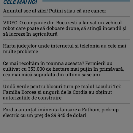
CELE MAI NOI
Anunţul şoc al zilei! Puţini ştiau că are cancer
VIDEO. O companie din București a lansat un vehicul
robot care poate să doboare drone, să stingă incendii și
să lucreze în agricultură
Harta județelor unde internetul și telefonia au cele mai
multe probleme
Ce mai recoltăm în toamna aceasta? Fermierii au
cultivat cu 353.000 de hectare mai puțin în primăvară,
cea mai mică suprafață din ultimii șase ani
Undă verde pentru blocuri turn pe malul Lacului Tei:
Familia Borcea și ungurii de la Cordia au obținut
autorizațiile de construire
Ford a anunțat iminenta lansare a Fathom, pick-up
electric cu un preț de 29.945 de dolari