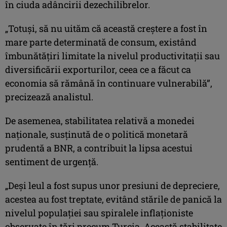
în ciuda adâncirii dezechilibrelor.
„Totuşi, să nu uităm că această creştere a fost în
mare parte determinată de consum, existând
îmbunătăţiri limitate la nivelul productivitaţii sau
diversificării exporturilor, ceea ce a făcut ca
economia să rămână în continuare vulnerabilă”,
precizează analistul.
De asemenea, stabilitatea relativă a monedei
naţionale, susţinută de o politică monetară
prudentă a BNR, a contribuit la lipsa acestui
sentiment de urgenţă.
„Deşi leul a fost supus unor presiuni de depreciere,
acestea au fost treptate, evitând stările de panică la
nivelul populaţiei sau spiralele inflaţioniste
observate în ţări precum Turcia. Această stabilitate