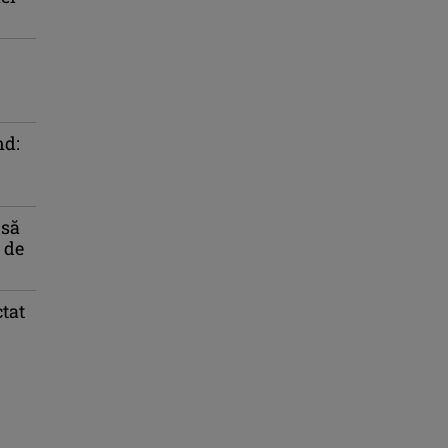
nd:
 să
 de
tat