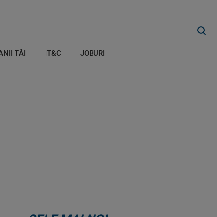
ANII TĂI
IT&C
JOBURI