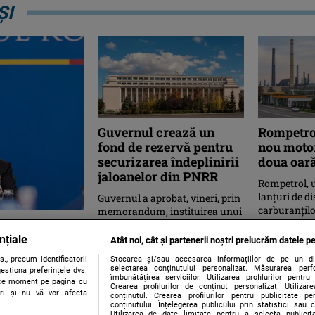
ȘI
Guvernul crează un
Rompetrol
fond de rezervă pentru
nou motor
securizarea îndeplinirii
doua oară
jaloanelor din PNRR
Rompetrol, u
lanțuri de di
Guvernul a aprobat, vineri, prin
carburanților
memorandum, instituirea unui
tuită a
motorina azi
mecanism de management al
...
riscului destinat securizării
nțiale
tate, în
Atât noi, cât și partenerii noștri prelucrăm datele pe
îndeplinirii ...
NRR
., precum identificatorii
Stocarea și/sau accesarea informațiilor de pe un dispo
selectarea conținutului personalizat. Măsurarea perf
estiona preferințele dvs.
îmbunătățirea serviciilor. Utilizarea profilurilor pentru
orice moment pe pagina cu
care se menţine
Crearea profilurilor de conținut personalizat. Utiliza
ștri și nu vă vor afecta
conținutul. Crearea profilurilor pentru publicitate p
te, pe întreaga
conținutului. Înțelegerea publicului prin statistici sau 
Utilizarea de date limitate pentru a selecta publici