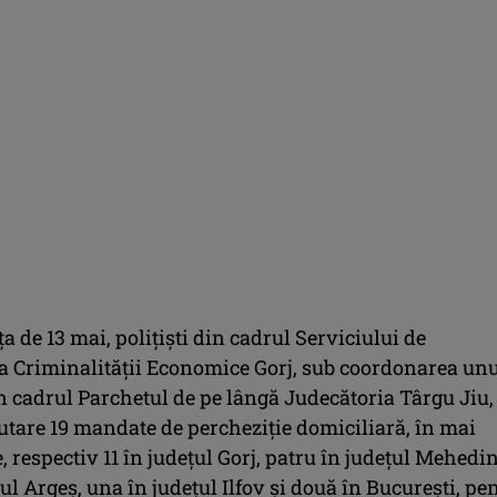
a de 13 mai, poliţişti din cadrul Serviciului de
 a Criminalităţii Economice Gorj, sub coordonarea un
n cadrul Parchetul de pe lângă Judecătoria Târgu Jiu,
utare 19 mandate de percheziţie domiciliară, în mai
, respectiv 11 în judeţul Gorj, patru în judeţul Mehedin
ul Argeş, una în judeţul Ilfov şi două în Bucureşti, pe