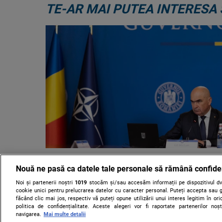
TE-AR MAI PUTEA INTERESA 
Guvernul menține eliberarea gra
Nouă ne pasă ca datele tale personale să rămână confide
primei cărţi electronice de identi
limita fondurilor alocate prin P
Noi și partenerii noștri
1019
stocăm și/sau accesăm informații pe dispozitivul dvs
cookie unici pentru prelucrarea datelor cu caracter personal. Puteți accepta sau g
făcând clic mai jos, respectiv vă puteți opune utilizării unui interes legitim în 
Guvernul a aprobat vineri un proiect de hotărâre prin 
politica de confidențialitate. Aceste alegeri vor fi raportate partenerilor no
eliberarea gratuită a primei cărţi electronice de identita
navigarea.
Mai multe detalii
durată a implementării programului, utilizând......