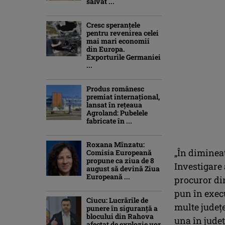
salvat ...
Cresc speranțele
pentru revenirea celei
mai mari economii
din Europa.
Exporturile Germaniei
...
Produs românesc
premiat internațional,
lansat în rețeaua
Agroland: Pubelele
fabricate în ...
Roxana Mînzatu:
„În dimineaţ
Comisia Europeană
propune ca ziua de 8
Investigare
august să devină Ziua
Europeană ...
procuror di
pun în exec
Ciucu: Lucrările de
multe judeţe
punere în siguranță a
blocului din Rahova
una în judeţ
afectat de explozie vor