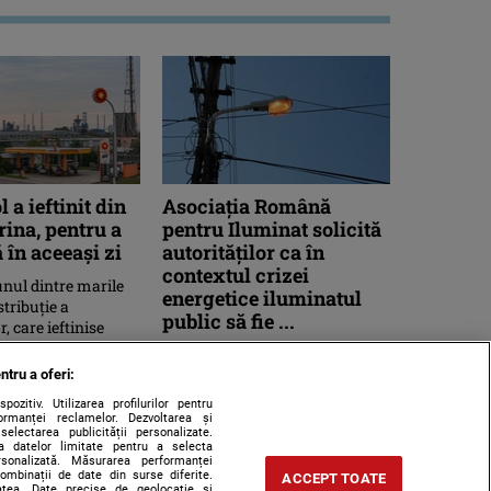
 a ieftinit din
Asociaţia Română
ina, pentru a
pentru Iluminat solicită
 în aceeași zi
autorităților ca în
contextul crizei
nul dintre marile
energetice iluminatul
stribuție a
public să fie ...
, care ieftinise
 dimineață, a venit
Asociaţia Română pentru
Iluminat (ARI) solicită
ntru a oferi:
autorităţilor competente, în
zitiv. Utilizarea profilurilor pentru
contextul stării de alerte
ormanței reclamelor. Dezvoltarea și
 selectarea publicității personalizate.
energetice, ...
rea datelor limitate pentru a selecta
ersonalizată. Măsurarea performanței
combinații de date din surse diferite.
ACCEPT TOATE
tatea. Date precise de geolocație și