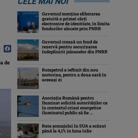
CELE MAI NOI
Guvernul menține eliberarea
gratuită a primei cărţi
electronice de identitate, în limita
fondurilor alocate prin PNRR
Guvernul crează un fond de
rezervă pentru securizarea
:
îndeplinirii jaloanelor din PNRR
ea de
Rompetrol a ieftinit din nou
motorina, pentru a doua oară în
aceeași zi
Asociaţia Română pentru
Iluminat solicită autorităților ca
în contextul crizei energetice
iluminatul public să fie ...
Rata șomajului în SUA a scăzut
până la 4,1% în luna iulie