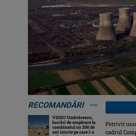
RECOMANDĂRI
VIDEO Umbrărescu,
lucrări de amploare la
Potrivit uno
combinatul cu 200 de
cadrul Comp
ani istorie pe care l-a