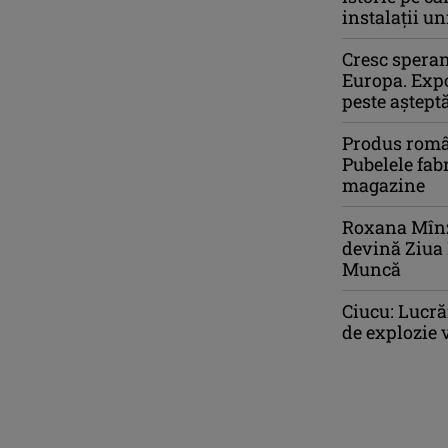
instalații u
Cresc speran
Europa. Expo
peste așteptă
Produs român
Pubelele fab
magazine
Roxana Mînz
devină Ziua
Muncă
Ciucu: Lucră
de explozie 