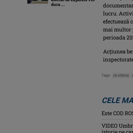
dura ...
documentarea
lucru. Activ
efectuează c
mai multor p
perioada 20
Acţiunea ben
inspectorate
Tags:
ce oltenia
CELE MA
Este COD ROŞ
VIDEO Umbrăr
istorie pe ca