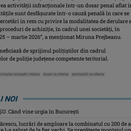
 activităţii infracţionale într-un dosar penal aflat î
ităţile sunt desfăşurate într-o cauză penală în care se
ercetări in rem cu privire la modalitatea de derulare 
roceduri de achiziţie, în cadrul unei societăţi, în
25 – martie 2026”, a menţionat Miruna Prejbeanu.
eficiază de sprijinul poliţiştilor din cadrul
lor de poliţie judeţene competente teritorial.
complex energetic oltenia
dosar ce oltenia
perchezitii ce oltenia
I NOI
U. Când vine urgia în Bucureşti
escu, lucrări de amploare la combinatul cu 200 de 
re l-a salvat de la fier vechi. Se pregătește montajul u