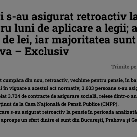
 s-au asigurat retroactiv l
ru luni de aplicare a legii; 
 de lei, iar majoritatea sunt
ova – Exclusiv
Trimite pe
t cumpăra din nou, retroactiv, vechime pentru pensie, în b
ii în vigoare a acestui act normativ, 3.603 persoane s-au asi
eiat 3.724 de contracte de asigurare socială, reiese dintr-o a
ţinut de la Casa Naţională de Pensii Publice (CNPP).
care s-au asigurat retroactiv la pensie în perioada analizată
ar aproape un sfert dintre ei sunt din Bucureşti, Prahova şi Ga