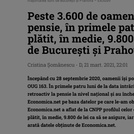
majoritatea sunt de Bucureşti şi Prahova – Exclusiv
Peste 3.600 de oameni
pensie, în primele pat
plătit, în medie, 9.800
de Bucureşti şi Prah
Cristina Şomănescu
-
D, 21 mart. 2021, 22:01
Începând cu 28 septembrie 2020, oamenii îşi po
OUG 163. În primele patru luni de la data intrăr
retroactiv la pensie la nivel naţional şi au înch
Economica.net pe baza datelor pe care le-am ob
Economica.net a aflat de la CNPP profilul celor 
plătit, în medie, 9.800 de lei ca să se asigure, i
arată datele obţinute de Economica.net.