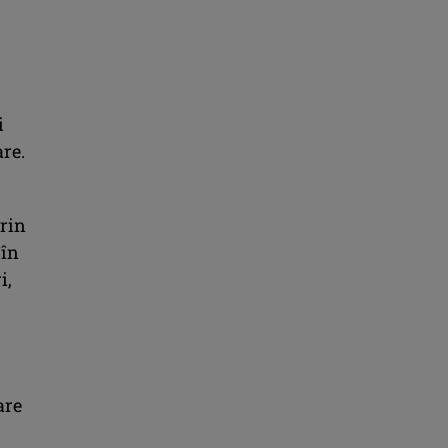
i
re.
prin
 în
i,
are