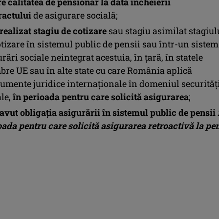
e calitatea de pensionar la data încheierii
ractului
de asigurare socială;
realizat stagiu de cotizare
sau stagiu asimilat stagiul
otizare în sistemul public de pensii sau într-un sistem
rări sociale neintegrat acestuia, în țară, în statele
re UE sau în alte state cu care România aplică
rumente juridice internaționale în domeniul securităț
le,
în perioada pentru care solicită asigurarea
;
 avut obligaţia asigurării în sistemul public de pensii
oada pentru care solicită asigurarea retroactivă la pe