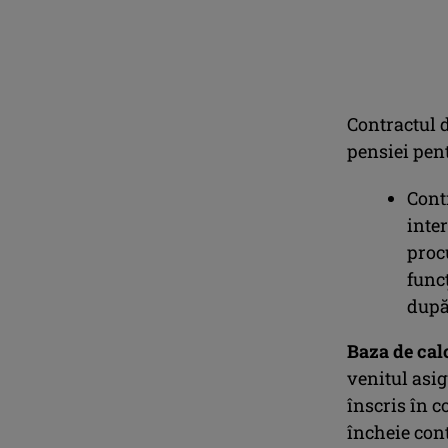
Contractul d
pensiei pen
Cont
inte
proc
func
după
Baza de calc
venitul asig
înscris în c
încheie con