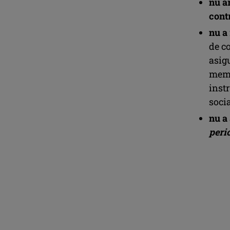
nu ar
cont
nu a 
de c
asigu
memb
inst
socia
nu a
peri