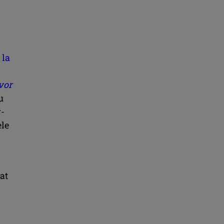
 la
vor
u
r-
ele
at