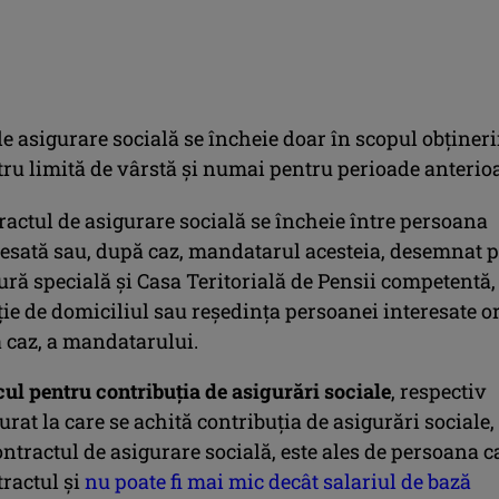
e asigurare socială se încheie doar în scopul obţineri
tru limită de vârstă și numai pentru perioade anterioa
ractul de asigurare socială se încheie între persoana
resată sau, după caz, mandatarul acesteia, desemnat 
ură specială şi Casa Teritorială de Pensii competentă,
ţie de domiciliul sau reşedinţa persoanei interesate or
 caz, a mandatarului.
ul pentru contribuția de asigurări sociale
, respectiv
urat la care se achită contribuţia de asigurări sociale,
ontractul de asigurare socială, este ales de persoana c
tractul şi
nu poate fi mai mic decât salariul de bază