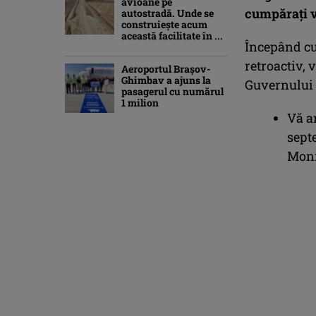
avioane pe
cumpăraţi v
autostradă. Unde se
construiește acum
această facilitate în ...
Începând cu
retroactiv,
Aeroportul Brașov-
Ghimbav a ajuns la
Guvernului 
pasagerul cu numărul
1 milion
Vă a
sept
Moni