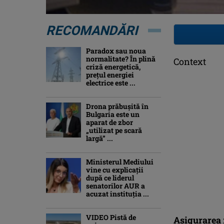
RECOMANDĂRI
Paradox sau noua
normalitate? În plină
Context
criză energetică,
prețul energiei
electrice este ...
Drona prăbuşită în
Bulgaria este un
aparat de zbor
„utilizat pe scară
largă” ...
Ministerul Mediului
vine cu explicații
după ce liderul
senatorilor AUR a
acuzat instituția ...
VIDEO Pistă de
Asigurarea r