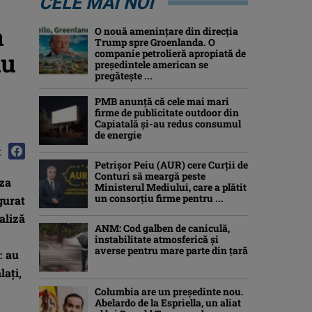
CELE MAI NOI
a
O nouă amenințare din direcția
Trump spre Groenlanda. O
au
companie petrolieră apropiată de
președintele american se
pregătește ...
PMB anunță că cele mai mari
firme de publicitate outdoor din
Capiatală și-au redus consumul
de energie
:
Petrişor Peiu (AUR) cere Curții de
Conturi să meargă peste
aza
Ministerul Mediului, care a plătit
un consorţiu firme pentru ...
gurat
naliză
ANM: Cod galben de caniculă,
instabilitate atmosferică și
averse pentru mare parte din țară
: au
laţi,
Columbia are un președinte nou.
Abelardo de la Espriella, un aliat