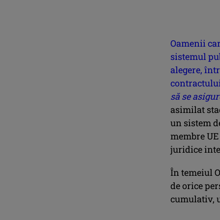
Oamenii care
sistemul pub
alegere, înt
contractului
să se asigur
asimilat sta
un sistem de
membre UE o
juridice int
În temeiul O
de orice per
cumulativ, 