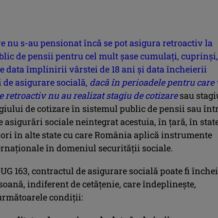
 nu s-au pensionat încă se pot asigura retroactiv la
lic de pensii pentru cel mult şase cumulaţi, cuprinşi,
re data împlinirii vârstei de 18 ani şi data încheierii
 de asigurare socială,
dacă în perioadele pentru care 
e retroactiv nu au realizat stagiu de cotizare
sau stagi
giului de cotizare în sistemul public de pensii sau înt
 asigurări sociale neintegrat acestuia, în ţară, în stat
ri în alte state cu care România aplică instrumente
ernaționale în domeniul securității sociale.
UG 163, contractul de asigurare socială poate fi închei
soană, indiferent de cetăţenie, care îndeplineşte,
următoarele condiţii: