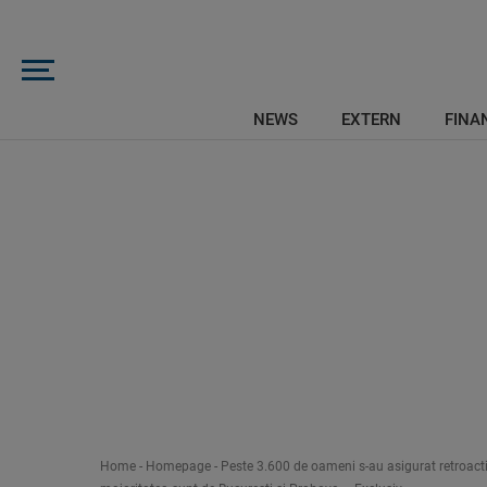
NEWS
EXTERN
FINAN
Home
-
Homepage
-
Peste 3.600 de oameni s-au asigurat retroactiv l