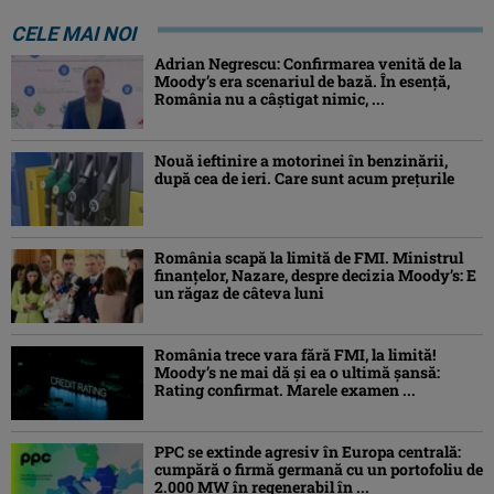
CELE MAI NOI
Adrian Negrescu: Confirmarea venită de la
Moody’s era scenariul de bază. În esenţă,
România nu a câştigat nimic, ...
Nouă ieftinire a motorinei în benzinării,
după cea de ieri. Care sunt acum prețurile
România scapă la limită de FMI. Ministrul
finanțelor, Nazare, despre decizia Moody’s: E
un răgaz de câteva luni
România trece vara fără FMI, la limită!
Moody’s ne mai dă și ea o ultimă șansă:
Rating confirmat. Marele examen ...
PPC se extinde agresiv în Europa centrală:
cumpără o firmă germană cu un portofoliu de
2.000 MW în regenerabil în ...