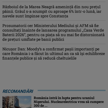
Războiul de la Marea Neagră amenință din nou prețul
pâinii. Grâul s-a scumpit cu aproape 6% într-o lună, iar
navele sunt împinse spre Constanța
Prosumatorii cer Ministerului Mediului și AFM să fie
consultați înainte de lansarea programului „Casa Verde
Baterii 2026”, pentru ca piața să nu mai fie distorsionată
de prețuri umflate pe banii publici
Nicușor Dan: Moody’s a confirmat pașii importanți pe
care România i-a făcut în ultimul an ca să își echilibreze
finanțele publice și să reducă cheltuielile
RECOMANDĂRI
România intră în lupta pentru uraniul
Nigerului. Nuclearelectrica vrea să cumpere
300 de ...