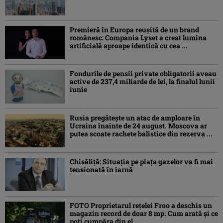
Premieră în Europa reușită de un brand
românesc: Compania Lyset a creat lumina
artificială aproape identică cu cea ...
Fondurile de pensii private obligatorii aveau
active de 237,4 miliarde de lei, la finalul lunii
iunie
Rusia pregătește un atac de amploare în
Ucraina înainte de 24 august. Moscova ar
putea scoate rachete balistice din rezerva ...
Chisăliţă: Situaţia pe piaţa gazelor va fi mai
tensionată în iarnă
FOTO Proprietarul rețelei Froo a deschis un
magazin record de doar 8 mp. Cum arată și ce
poți cumpăra din el