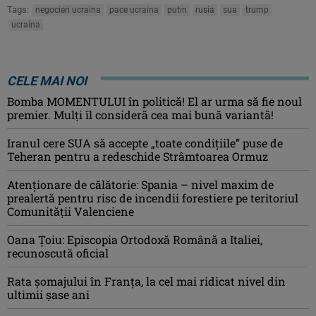
Tags:
negocieri ucraina
pace ucraina
putin
rusia
sua
trump
ucraina
CELE MAI NOI
Bomba MOMENTULUI în politică! El ar urma să fie noul
premier. Mulți îl consideră cea mai bună variantă!
Iranul cere SUA să accepte „toate condiţiile” puse de
Teheran pentru a redeschide Strâmtoarea Ormuz
Atenţionare de călătorie: Spania – nivel maxim de
prealertă pentru risc de incendii forestiere pe teritoriul
Comunităţii Valenciene
Oana Ţoiu: Episcopia Ortodoxă Română a Italiei,
recunoscută oficial
Rata şomajului în Franța, la cel mai ridicat nivel din
ultimii şase ani