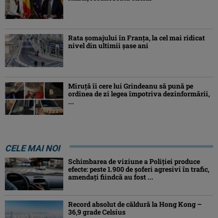
Rata şomajului în Franța, la cel mai ridicat
nivel din ultimii şase ani
Miruţă îi cere lui Grindeanu să pună pe
ordinea de zi legea împotriva dezinformării,
...
CELE MAI NOI
Schimbarea de viziune a Poliţiei produce
efecte: peste 1.900 de şoferi agresivi în trafic,
amendaţi fiindcă au fost ...
Record absolut de căldură la Hong Kong –
36,9 grade Celsius