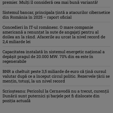
premier. Mulți îl consideră cea mai bună variantă!
Sistemul bancar, principala țintă a atacurilor cibernetice
din România în 2025 – raport oficial
Concedieri în IT-ul românesc. O mare companie
americană a renunțat la sute de angajați pentru al
doilea an la rând. Afacerile au urcat la nivel record de
2,4 miliarde lei
Capacitatea instalată în sistemul energetic național a
depășit pragul de 20.000 MW. 70% din ea este în
regenerabile
BNR a cheltuit peste 3,5 miliarde de euro că țină cursul
valutar după ce a început circul politic. Rezervele țării se
mențin, totuși, la un nivel record
Scrioșteanu: Pericolul la Cernavodă nu a trecut, curenţii
Dunării sunt puternici şi barjele pot fi dislocate din
poziţia actuală