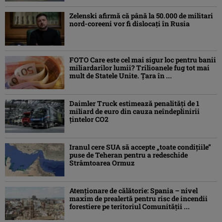
Zelenski afirmă că până la 50.000 de militari
nord-coreeni vor fi dislocaţi în Rusia
FOTO Care este cel mai sigur loc pentru banii
miliardarilor lumii? Trilioanele fug tot mai
mult de Statele Unite. Țara în ...
Daimler Truck estimează penalități de 1
miliard de euro din cauza neîndeplinirii
țintelor CO2
Iranul cere SUA să accepte „toate condiţiile”
puse de Teheran pentru a redeschide
Strâmtoarea Ormuz
Atenţionare de călătorie: Spania – nivel
maxim de prealertă pentru risc de incendii
forestiere pe teritoriul Comunităţii ...