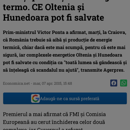
termo. CE Oltenia şi
Hunedoara pot fi salvate
Prim-ministrul Victor Ponta a afirmat, marţi, la Craiova,
că România trebuie să aibă şi producţie de energie
termică, chiar dacă este mai scumpă, pentru că este mai
sigură, iar complexele energetice Oltenia şi Hunedoara
pot fi salvate cu condiţia ca "toată lumea să gândească şi
să înţeleagă că scandalul nu ajută", transmite Agerpres.
Economica.net -
mar, 07 apr. 2015, 15:48
Adaugă-ne ca sursă preferată
Premierul a mai afirmat că FMI şi Comisia
Europeană au cerut închiderea celor două
complexe, iar Guvernul a refuzat.