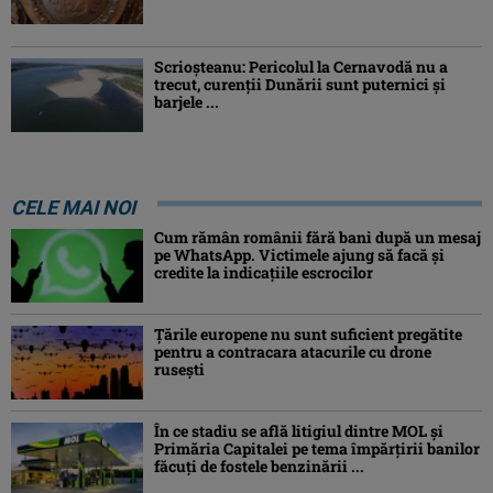
Scrioșteanu: Pericolul la Cernavodă nu a
trecut, curenţii Dunării sunt puternici şi
barjele ...
CELE MAI NOI
Cum rămân românii fără bani după un mesaj
pe WhatsApp. Victimele ajung să facă și
credite la indicațiile escrocilor
Ţările europene nu sunt suficient pregătite
pentru a contracara atacurile cu drone
ruseşti
În ce stadiu se află litigiul dintre MOL și
Primăria Capitalei pe tema împărțirii banilor
făcuți de fostele benzinării ...