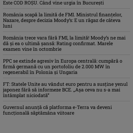
Este COD ROŞU. Când vine urgia în Bucureşti
România scapă la limită de FMI. Ministrul finanțelor,
Nazare, despre decizia Moody’s: E un răgaz de câteva
luni
România trece vara fără FMI, la limită! Moody’s ne mai
dă și ea o ultimă șansă: Rating confirmat. Marele
examen vine în octombrie
PPC se extinde agresiv în Europa centrală: cumpără o
firmă germană cu un portofoliu de 2.000 MW în
regenerabil în Polonia și Ungaria
FT: Statele Unite au vândut euro pentru a susține yenul
japonez fără să informeze BCE. „Așa ceva nu s-a mai
întâmplat niciodată”
Guvernul anunță că platforma e-Terra va deveni
funcţională săptămâna viitoare