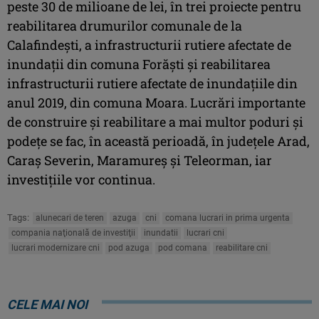
peste 30 de milioane de lei, în trei proiecte pentru
reabilitarea drumurilor comunale de la
Calafindești, a infrastructurii rutiere afectate de
inundaţii din comuna Forăşti și reabilitarea
infrastructurii rutiere afectate de inundațiile din
anul 2019, din comuna Moara. Lucrări importante
de construire și reabilitare a mai multor poduri și
podețe se fac, în această perioadă, în județele Arad,
Caraș Severin, Maramureș și Teleorman, iar
investițiile vor continua.
Tags:
alunecari de teren
azuga
cni
comana lucrari in prima urgenta
compania naţională de investiţii
inundatii
lucrari cni
lucrari modernizare cni
pod azuga
pod comana
reabilitare cni
CELE MAI NOI