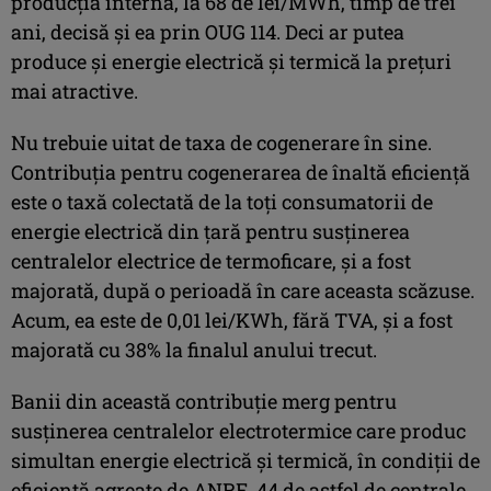
producţia internă, la 68 de lei/MWh, timp de trei
ani, decisă şi ea prin OUG 114. Deci ar putea
produce şi energie electrică şi termică la preţuri
mai atractive.
Nu trebuie uitat de taxa de cogenerare în sine.
Contribuţia pentru cogenerarea de înaltă eficienţă
este o taxă colectată de la toţi consumatorii de
energie electrică din ţară pentru susţinerea
centralelor electrice de termoficare, şi a fost
majorată, după o perioadă în care aceasta scăzuse.
Acum, ea este de 0,01 lei/KWh, fără TVA, şi a fost
majorată cu 38% la finalul anului trecut.
Banii din această contribuţie merg pentru
susţinerea centralelor electrotermice care produc
simultan energie electrică şi termică, în condiţii de
eficienţă agreate de ANRE. 44 de astfel de centrale