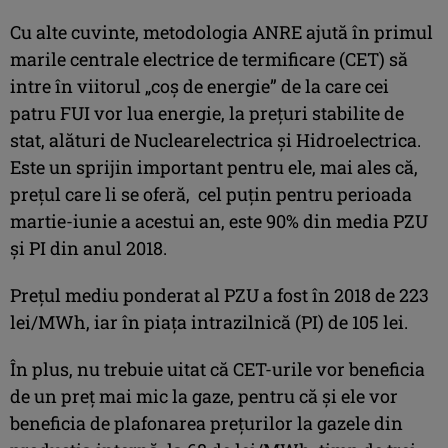
Cu alte cuvinte, metodologia ANRE ajută în primul
marile centrale electrice de termificare (CET) să
intre în viitorul „coş de energie” de la care cei
patru FUI vor lua energie, la preţuri stabilite de
stat, alături de Nuclearelectrica şi Hidroelectrica.
Este un sprijin important pentru ele, mai ales că,
preţul care li se oferă, cel puţin pentru perioada
martie-iunie a acestui an, este 90% din media PZU
şi PI din anul 2018.
Preţul mediu ponderat al PZU a fost în 2018 de 223
lei/MWh, iar în piaţa intrazilnică (PI) de 105 lei.
În plus, nu trebuie uitat că CET-urile vor beneficia
de un preţ mai mic la gaze, pentru că şi ele vor
beneficia de plafonarea preţurilor la gazele din