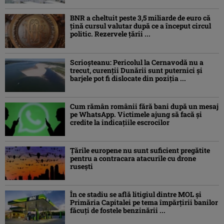
BNR a cheltuit peste 3,5 miliarde de euro că
țină cursul valutar după ce a început circul
politic. Rezervele țării ...
Scrioșteanu: Pericolul la Cernavodă nu a
trecut, curenţii Dunării sunt puternici şi
barjele pot fi dislocate din poziţia ...
Cum rămân românii fără bani după un mesaj
pe WhatsApp. Victimele ajung să facă și
credite la indicațiile escrocilor
Ţările europene nu sunt suficient pregătite
pentru a contracara atacurile cu drone
ruseşti
În ce stadiu se află litigiul dintre MOL și
Primăria Capitalei pe tema împărțirii banilor
făcuți de fostele benzinării ...