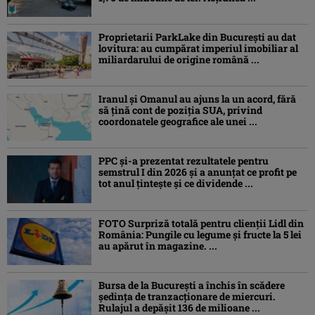
Proprietarii ParkLake din București au dat
lovitura: au cumpărat imperiul imobiliar al
miliardarului de origine română ...
Iranul și Omanul au ajuns la un acord, fără
să țină cont de poziția SUA, privind
coordonatele geografice ale unei ...
PPC și-a prezentat rezultatele pentru
semstrul I din 2026 și a anunțat ce profit pe
tot anul țintește și ce dividende ...
FOTO Surpriză totală pentru clienții Lidl din
România: Pungile cu legume și fructe la 5 lei
au apărut în magazine. ...
Bursa de la București a închis în scădere
ședința de tranzacționare de miercuri.
Rulajul a depășit 136 de milioane ...