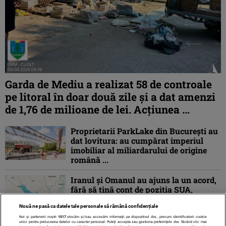
Garda de Mediu a realizat 58 de controale
pe litoral în doar două zile și a dat amenzi
de 1,76 de milioane de lei. Acțiunea ...
Proprietarii ParkLake din București au
dat lovitura: au cumpărat imperiul
imobiliar al miliardarului de origine
română ...
Iranul și Omanul au ajuns la un acord,
fără să țină cont de poziția SUA,
privind coordonatele geografice ale
Nouă ne pasă ca datele tale personale să rămână confidențiale
unei ...
Noi și partenerii noștri
1017
stocăm și/sau accesăm informații pe dispozitivul dvs., precum identificatorii cookie
unici pentru prelucrarea datelor cu caracter personal. Puteți accepta sau gestiona preferințele dvs. făcând clic mai