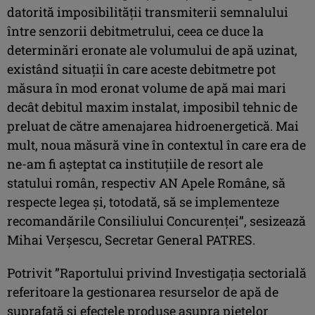
datorită imposibilității transmiterii semnalului
între senzorii debitmetrului, ceea ce duce la
determinări eronate ale volumului de apă uzinat,
existând situații în care aceste debitmetre pot
măsura în mod eronat volume de apă mai mari
decât debitul maxim instalat, imposibil tehnic de
preluat de către amenajarea hidroenergetică. Mai
mult, noua măsură vine în contextul în care era de
ne-am fi așteptat ca instituțiile de resort ale
statului român, respectiv AN Apele Române, să
respecte legea și, totodată, să se implementeze
recomandările Consiliului Concurenţei”, sesizează
Mihai Verșescu, Secretar General PATRES.
Potrivit ”Raportului privind Investigaţia sectorială
referitoare la gestionarea resurselor de apă de
suprafaţă şi efectele produse asupra pieţelor