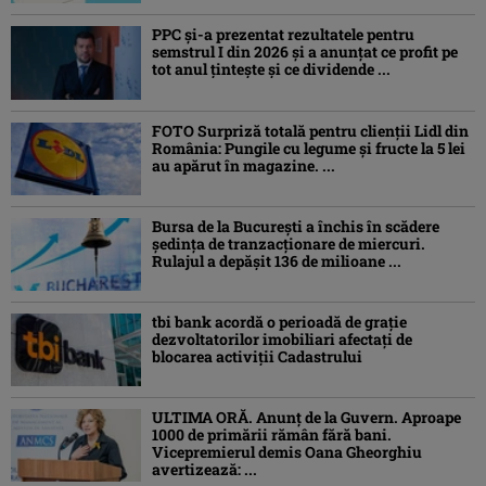
PPC și-a prezentat rezultatele pentru
semstrul I din 2026 și a anunțat ce profit pe
tot anul țintește și ce dividende ...
FOTO Surpriză totală pentru clienții Lidl din
România: Pungile cu legume și fructe la 5 lei
au apărut în magazine. ...
Bursa de la București a închis în scădere
ședința de tranzacționare de miercuri.
Rulajul a depășit 136 de milioane ...
tbi bank acordă o perioadă de grație
dezvoltatorilor imobiliari afectați de
blocarea activiții Cadastrului
ULTIMA ORĂ. Anunț de la Guvern. Aproape
1000 de primării rămân fără bani.
Vicepremierul demis Oana Gheorghiu
avertizează: ...