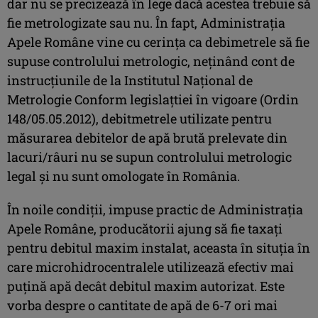
dar nu se precizează în lege dacă acestea trebuie să
fie metrologizate sau nu. În fapt, Administrația
Apele Române vine cu cerința ca debimetrele să fie
supuse controlului metrologic, neținând cont de
instrucțiunile de la Institutul Național de
Metrologie Conform legislațtiei în vigoare (Ordin
148/05.05.2012), debitmetrele utilizate pentru
măsurarea debitelor de apă brută prelevate din
lacuri/râuri nu se supun controlului metrologic
legal și nu sunt omologate în România.
În noile condiții, impuse practic de Administrația
Apele Române, producătorii ajung să fie taxați
pentru debitul maxim instalat, aceasta în situția în
care microhidrocentralele utilizează efectiv mai
puțină apă decât debitul maxim autorizat. Este
vorba despre o cantitate de apă de 6-7 ori mai