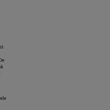
ci
 De
că
a
zele