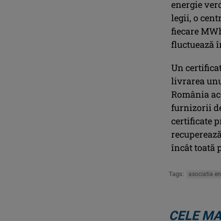
energie verd
legii, o cen
fiecare MWh 
fluctuează î
Un certifica
livrarea un
România acor
furnizorii d
certificate 
recuperează 
încât toată
Tags:
asociatia en
CELE MA