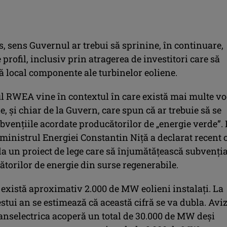
s, sens Guvernul ar trebui să sprinine, în continuare,
 profil, inclusiv prin atragerea de investitori care să
ă local componente ale turbinelor eoliene.
 RWEA vine în contextul în care există mai multe vo
e, şi chiar de la Guvern, care spun că ar trebuie să se
ubvenţiile acordate producătorilor de „energie verde”.
r ministrul Energiei Constantin Niţă a declarat recent 
la un proiect de lege care să înjumătăţească subvenţi
torilor de energie din surse regenerabile.
există aproximativ 2.000 de MW eolieni instalaţi. La
estui an se estimează că această cifră se va dubla. Avi
anselectrica acoperă un total de 30.000 de MW deşi