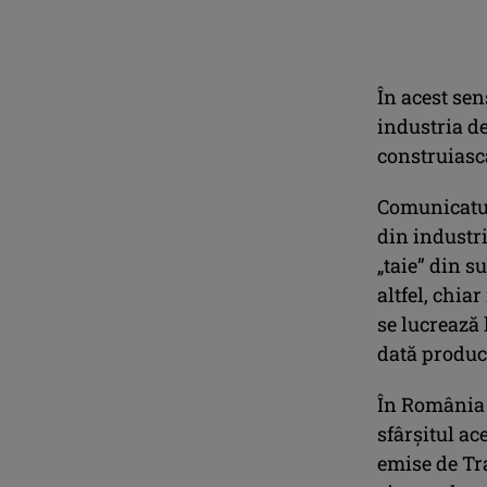
În acest sen
industria de
construiasc
Comunicatul
din industri
„taie” din s
altfel, chia
se lucrează 
dată producă
În România 
sfârşitul ac
emise de Tr