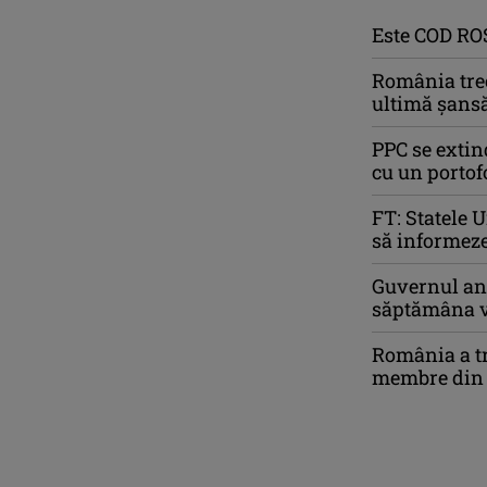
Este COD ROŞ
România trec
ultimă șansă
PPC se extin
cu un portof
FT: Statele 
să informeze
Guvernul anu
săptămâna v
România a tr
membre din c