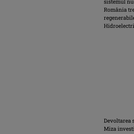
sistemul nu
România tre
regenerabil
Hidroelectri
Devoltarea 
Miza investi