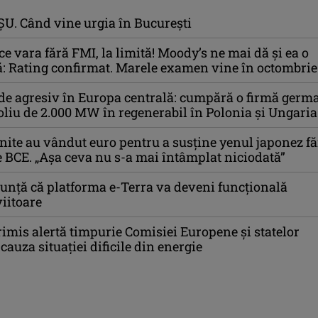
U. Când vine urgia în Bucureşti
e vara fără FMI, la limită! Moody’s ne mai dă și ea o
: Rating confirmat. Marele examen vine în octombrie
de agresiv în Europa centrală: cumpără o firmă germ
oliu de 2.000 MW în regenerabil în Polonia și Ungaria
Unite au vândut euro pentru a susține yenul japonez f
 BCE. „Așa ceva nu s-a mai întâmplat niciodată”
nță că platforma e-Terra va deveni funcţională
iitoare
imis alertă timpurie Comisiei Europene și statelor
auza situației dificile din energie