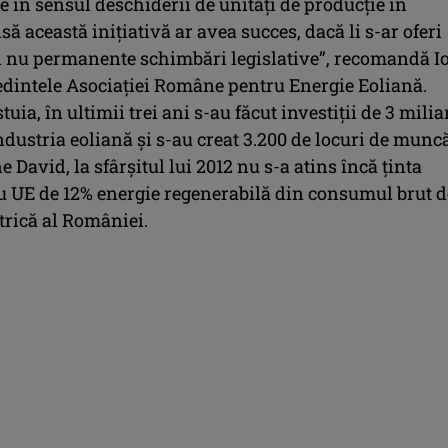
 în sensul deschiderii de unități de producție în
ă această inițiativă ar avea succes, dacă li s-ar oferi
 și nu permanente schimbări legislative”, recomandă I
edintele Asociaţiei Române pentru Energie Eoliană.
tuia, în ultimii trei ani s-au făcut investiţii de 3 mili
ndustria eoliană şi s-au creat 3.200 de locuri de muncă
e David, la sfârşitul lui 2012 nu s-a atins încă ţinta
u UE de 12% energie regenerabilă din consumul brut d
trică al României.