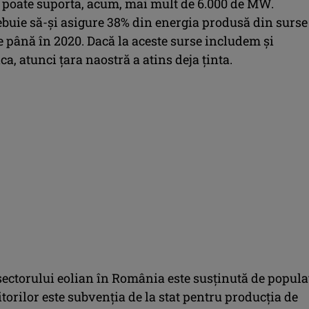
 poate suporta, acum, mai mult de 6.000 de MW.
buie să-şi asigure 38% din energia produsă din surse
e până în 2020. Dacă la aceste surse includem şi
ca, atunci ţara naostră a atins deja ţinta.
sectorului eolian în România este susţinută de populaţ
torilor este subvenţia de la stat pentru producţia de