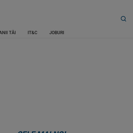
ANII TĂI
IT&C
JOBURI