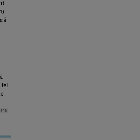
it
ru
eră
şi
 fel
de.
liana