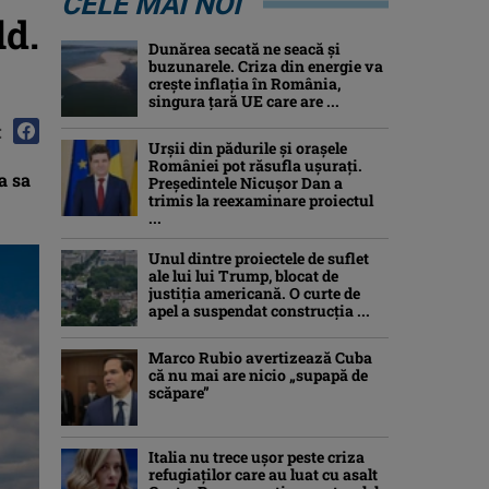
CELE MAI NOI
ld.
Dunărea secată ne seacă și
buzunarele. Criza din energie va
crește inflația în România,
singura țară UE care are ...
:
Urșii din pădurile și orașele
României pot răsufla ușurați.
a sa
Președintele Nicușor Dan a
trimis la reexaminare proiectul
...
Unul dintre proiectele de suflet
ale lui lui Trump, blocat de
justiția americană. O curte de
apel a suspendat construcția ...
Marco Rubio avertizează Cuba
că nu mai are nicio „supapă de
scăpare”
Italia nu trece ușor peste criza
refugiaților care au luat cu asalt