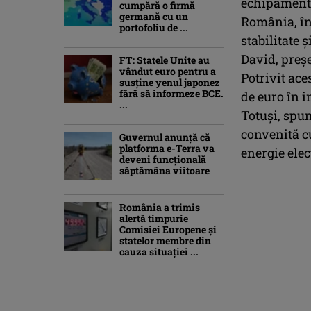
echipamente
cumpără o firmă
germană cu un
România, îns
portofoliu de ...
stabilitate
David, preş
FT: Statele Unite au
vândut euro pentru a
Potrivit aces
susține yenul japonez
fără să informeze BCE.
de euro în i
...
Totuşi, spun
convenită c
Guvernul anunță că
platforma e-Terra va
energie elec
deveni funcţională
săptămâna viitoare
România a trimis
alertă timpurie
Comisiei Europene și
statelor membre din
cauza situației ...