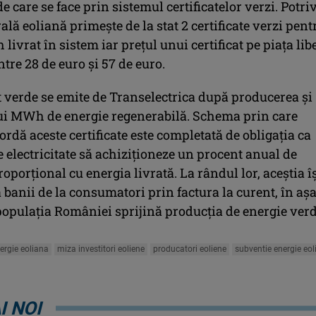
e care se face prin sistemul certificatelor verzi. Potriv
trală eoliană primeşte de la stat 2 certificate verzi pent
livrat în sistem iar preţul unui certificat pe piaţa lib
ntre 28 de euro şi 57 de euro.
t verde se emite de Transelectrica după producerea şi
ui MWh de energie regenerabilă. Schema prin care
dă aceste certificate este completată de obligaţia ca
e electricitate să achiziţioneze un procent anual de
proporţional cu energia livrată. La rândul lor, aceştia î
banii de la consumatori prin factura la curent, în aşa
 populaţia României sprijină producţia de energie ver
ergie eoliana
miza investitori eoliene
producatori eoliene
subventie energie eo
I NOI