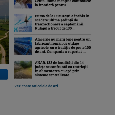
Ceuta. Roma menține controalele
la frontieră pentru ...
Bursa de la București a închis în
scădere ultima ședință de
tranzacționare a săptămânii.
Rulajul a trecut de 135 ...
Afacerile nu merg bine pentru un
fabricant român de utilaje
agricole, cu o tradiție de peste 100
de ani. Compania a raportat ...
ANAR: 133 de localități din 14
județe se confruntă cu restricții
în alimentarea cu apă prin
sisteme centralizate
Vezi toate articolele de azi