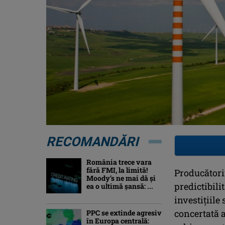
RECOMANDĂRI
România trece vara
fără FMI, la limită!
Producătorii
Moody’s ne mai dă și
predictibili
ea o ultimă șansă: ...
investiţiile
concertată a
PPC se extinde agresiv
în Europa centrală: