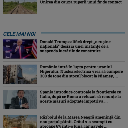
Unirea din cauza ruperii unui fir de contact
CELE MAI NOI
Donald Trump califică drept „o ruşine
naţională” decizia unei instanțe de a
suspenda lucrările de construire ...
România intră în lupta pentru uraniul
Nigerului. Nuclearelectrica vrea să cumpere
300 de tone din stocul blocat la Niamey, ...
Spania introduce controale la frontierele cu
Italia, după ce Roma a refuzat să renunțe la
aceste măsuri adoptate împotriva ...
Războiul de la Marea Neagră amenință din
nou prețul pâinii. Grâul s-a scumpit cu
aproape 6% într-o lună, iar navele ...