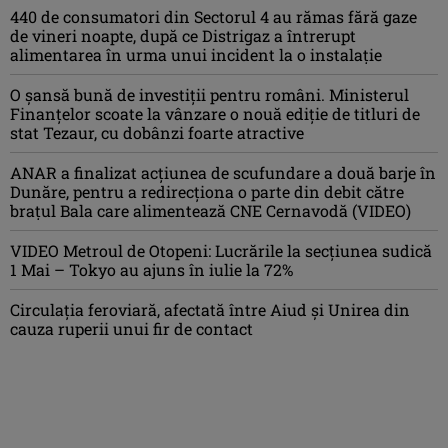
440 de consumatori din Sectorul 4 au rămas fără gaze
de vineri noapte, după ce Distrigaz a întrerupt
alimentarea în urma unui incident la o instalație
O șansă bună de investiții pentru români. Ministerul
Finanțelor scoate la vânzare o nouă ediție de titluri de
stat Tezaur, cu dobânzi foarte atractive
ANAR a finalizat acțiunea de scufundare a două barje în
Dunăre, pentru a redirecționa o parte din debit către
brațul Bala care alimentează CNE Cernavodă (VIDEO)
VIDEO Metroul de Otopeni: Lucrările la secțiunea sudică
1 Mai – Tokyo au ajuns în iulie la 72%
Circulația feroviară, afectată între Aiud şi Unirea din
cauza ruperii unui fir de contact