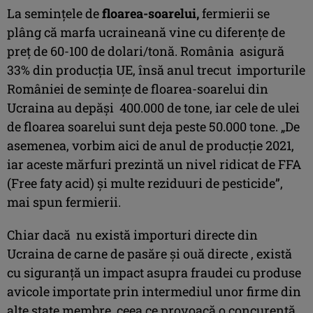
La semințele de
floarea-soarelui,
fermierii se
plâng că marfa ucraineană vine cu diferențe de
preț de 60-100 de dolari/tonă. România asigură
33% din producția UE, însă anul trecut importurile
României de semințe de floarea-soarelui din
Ucraina au depăși 400.000 de tone, iar cele de ulei
de floarea soarelui sunt deja peste 50.000 tone. „De
asemenea, vorbim aici de anul de producție 2021,
iar aceste mărfuri prezintă un nivel ridicat de FFA
(Free faty acid) și multe reziduuri de pesticide”,
mai spun fermierii.
Chiar dacă nu există importuri directe din
Ucraina de carne de pasăre și ouă directe , există
cu siguranță un impact asupra fraudei cu produse
avicole importate prin intermediul unor firme din
alte state membre, ceea ce provoacă o concurență