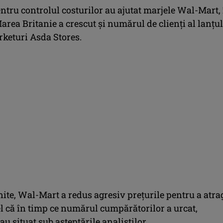
ntru controlul costurilor au ajutat marjele Wal-Mart,
area Britanie a crescut şi numărul de clienţi al lanţu
keturi Asda Stores.
nite, Wal-Mart a redus agresiv preţurile pentru a atra
fel că în timp ce numărul cumpărătorilor a urcat,
au situat sub aşteptările analiştilor.