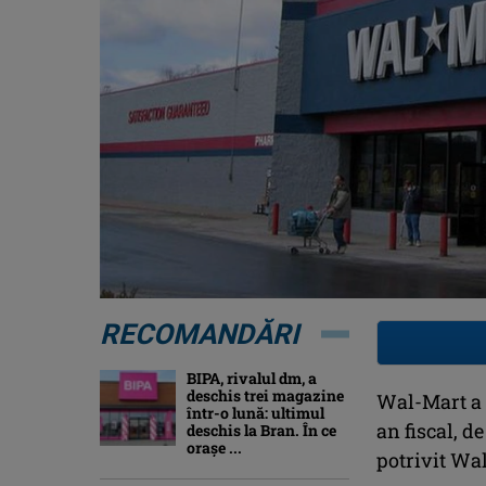
RECOMANDĂRI
BIPA, rivalul dm, a
deschis trei magazine
Wal-Mart a c
într-o lună: ultimul
an fiscal, de
deschis la Bran. În ce
orașe ...
potrivit Wal