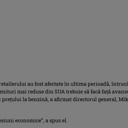
retailerului au fost afectate în ultima perioadă, întruc
venituri mai reduse din SUA trebuie să facă faţă avans
 preţului la benzină, a afirmat directorul general, Mi
esiuni economice”, a spus el.