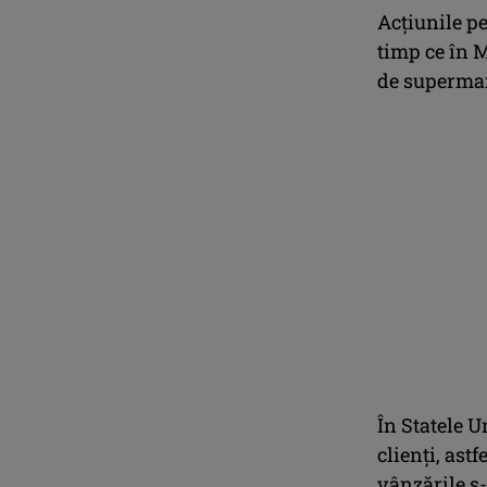
Acţiunile pe
timp ce în M
de supermar
În Statele U
clienţi, ast
vânzările s-