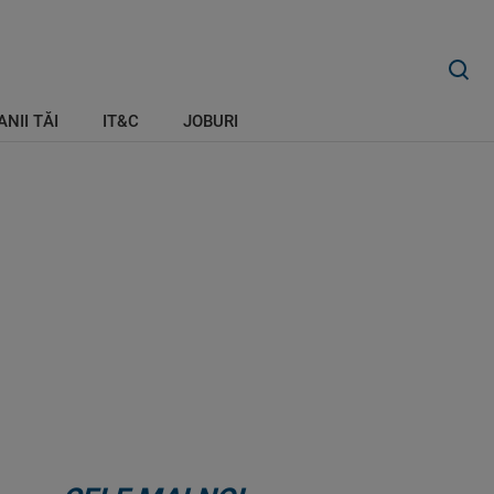
ANII TĂI
IT&C
JOBURI