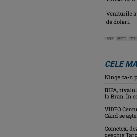
Veniturile a
de dolari.
Tags:
profit
retai
CELE MA
Ninge ca-n p
BIPA, rivalu
la Bran. În 
VIDEO Centur
Când se așter
Cometex, dez
deschis Târ