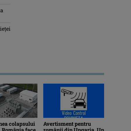
la
ieței
nea colapsului
Avertisment pentru
, România face
românii din Ungaria. Un