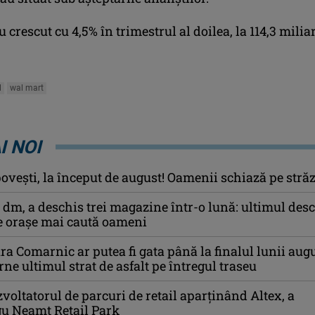
u crescut cu 4,5% în trimestrul al doilea, la 114,3 milia
l
wal mart
I NOI
ovești, la început de august! Oamenii schiază pe străz
l dm, a deschis trei magazine într-o lună: ultimul des
ce orașe mai caută oameni
a Comarnic ar putea fi gata până la finalul lunii augu
ne ultimul strat de asfalt pe întregul traseu
voltatorul de parcuri de retail aparținând Altex, a
gu Neamț Retail Park