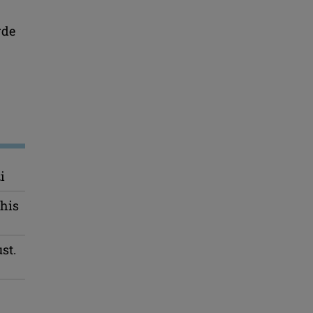
rde
i
chis
st.