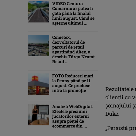
VIDEO Centura
Comarnic ar putea fi
gata până la finalul
lunii august. Când se
așterne ultimul ...
Cometex,
dezvoltatorul de
parcuri de retail
aparținând Altex, a
deschis Târgu Neamț
Retail ...
FOTO Reduceri mari
la Penny până pe 11
august. Ce produse
Rezultatele 
intră la promoție
clienţii cu 
şomajului şi
Analiză WebDigital:
Efectele presiunii
Duke.
jucătorilor externi
asupra pieței de
ecommerce din ...
„Persistă pr