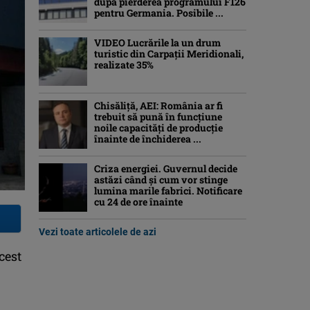
după pierderea programului F126
pentru Germania. Posibile ...
VIDEO Lucrările la un drum
turistic din Carpații Meridionali,
realizate 35%
Chisăliță, AEI: România ar fi
trebuit să pună în funcțiune
noile capacități de producție
înainte de închiderea ...
Criza energiei. Guvernul decide
astăzi când și cum vor stinge
lumina marile fabrici. Notificare
cu 24 de ore înainte
Vezi toate articolele de azi
cest