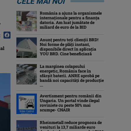
CELE MAI NOI
România a ajuns la organismele
l
internaționale pentru a finanța
datoria. Am luat jumătate de
miliard de euro de la BID
:
Anunț pentru toți clienții BRD!
Noi forme de plăți instant,
 al
disponibile direct în aplicația
YOU BRD. Cine beneficiază
La marginea colapsului
energetic, România face în
sfârșit baterii. ANRE aprobă pe
bandă noi capacități de producție
...
Avertisment pentru românii din
Ungaria. Un portal vinde ilegal
roviniete cu peste 50% mai
scumpe- CNAIR
Rheinmetall reduce prognoza de
venituri la 13,7 miliarde euro