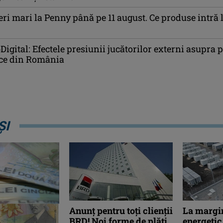
i mari la Penny până pe 11 august. Ce produse intră 
igital: Efectele presiunii jucătorilor externi asupra p
ce din România
ȘI
Anunț pentru toți clienții
La margi
BRD! Noi forme de plăți
energetic