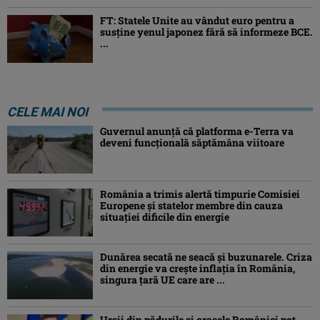
FT: Statele Unite au vândut euro pentru a
susține yenul japonez fără să informeze BCE.
...
CELE MAI NOI
Guvernul anunță că platforma e-Terra va
deveni funcţională săptămâna viitoare
România a trimis alertă timpurie Comisiei
Europene și statelor membre din cauza
situației dificile din energie
Dunărea secată ne seacă și buzunarele. Criza
din energie va crește inflația în România,
singura țară UE care are ...
Urșii din pădurile și orașele României pot