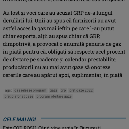
Au fost și voci care au acuzat GRP de-a lungul
derulării lui. Unii au spus că furnizorii au avut
astfel acces la gaz mai ieftin pe care l-au putut
chiar exporta, alții au spus chiar că GRP,
dimpotrivă, a provocat o anumită penurie de gaz
în piață pentru că, obligați să respecte acel procent
de ofertare pe scadențe și calendar prestabilite,
producătorii nu au mai avut gaze să onoreze
cererile care au apărut apoi, suplimentar, în piață.
Tags:
gas release program
gaze
grp
pret gaze 2022
pret plafonat gaze
program ofertare gaze
CELE MAI NOI
Este COD ROŞU. Când vine urgia în Bucureşti