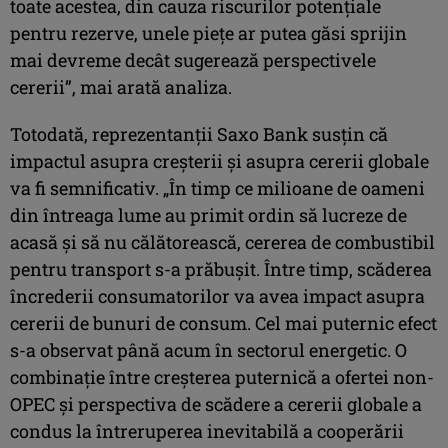
toate acestea, din cauza riscurilor potenţiale
pentru rezerve, unele pieţe ar putea găsi sprijin
mai devreme decât sugerează perspectivele
cererii”, mai arată analiza.
Totodată, reprezentanţii Saxo Bank susţin că
impactul asupra creşterii şi asupra cererii globale
va fi semnificativ. „În timp ce milioane de oameni
din întreaga lume au primit ordin să lucreze de
acasă şi să nu călătorească, cererea de combustibil
pentru transport s-a prăbuşit. Între timp, scăderea
încrederii consumatorilor va avea impact asupra
cererii de bunuri de consum. Cel mai puternic efect
s-a observat până acum în sectorul energetic. O
combinaţie între creşterea puternică a ofertei non-
OPEC şi perspectiva de scădere a cererii globale a
condus la întreruperea inevitabilă a cooperării