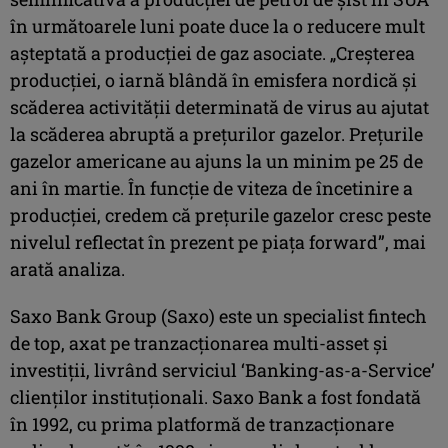
în următoarele luni poate duce la o reducere mult
aşteptată a producţiei de gaz asociate. „Creşterea
producţiei, o iarnă blândă în emisfera nordică şi
scăderea activităţii determinată de virus au ajutat
la scăderea abruptă a preţurilor gazelor. Preţurile
gazelor americane au ajuns la un minim pe 25 de
ani în martie. În funcţie de viteza de încetinire a
producţiei, credem că preţurile gazelor cresc peste
nivelul reflectat în prezent pe piaţa forward”, mai
arată analiza.
Saxo Bank Group (Saxo) este un specialist fintech
de top, axat pe tranzacţionarea multi-asset şi
investiţii, livrând serviciul ‘Banking-as-a-Service’
clienţilor instituţionali. Saxo Bank a fost fondată
în 1992, cu prima platformă de tranzacţionare