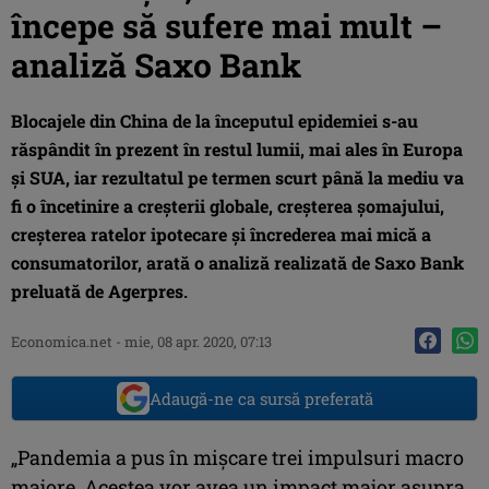
începe să sufere mai mult –
analiză Saxo Bank
Blocajele din China de la începutul epidemiei s-au
răspândit în prezent în restul lumii, mai ales în Europa
şi SUA, iar rezultatul pe termen scurt până la mediu va
fi o încetinire a creşterii globale, creşterea şomajului,
creşterea ratelor ipotecare şi încrederea mai mică a
consumatorilor, arată o analiză realizată de Saxo Bank
preluată de Agerpres.
Economica.net -
mie, 08 apr. 2020, 07:13
Adaugă-ne ca sursă preferată
„Pandemia a pus în mişcare trei impulsuri macro
majore. Acestea vor avea un impact major asupra