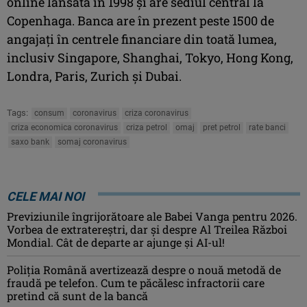
online lansată în 1998 şi are sediul central la
Copenhaga. Banca are în prezent peste 1500 de
angajaţi în centrele financiare din toată lumea,
inclusiv Singapore, Shanghai, Tokyo, Hong Kong,
Londra, Paris, Zurich şi Dubai.
Tags:
consum
coronavirus
criza coronavirus
criza economica coronavirus
criza petrol
omaj
pret petrol
rate banci
saxo bank
somaj coronavirus
CELE MAI NOI
Previziunile îngrijorătoare ale Babei Vanga pentru 2026.
Vorbea de extratereștri, dar și despre Al Treilea Război
Mondial. Cât de departe ar ajunge și AI-ul!
Poliția Română avertizează despre o nouă metodă de
fraudă pe telefon. Cum te păcălesc infractorii care
pretind că sunt de la bancă