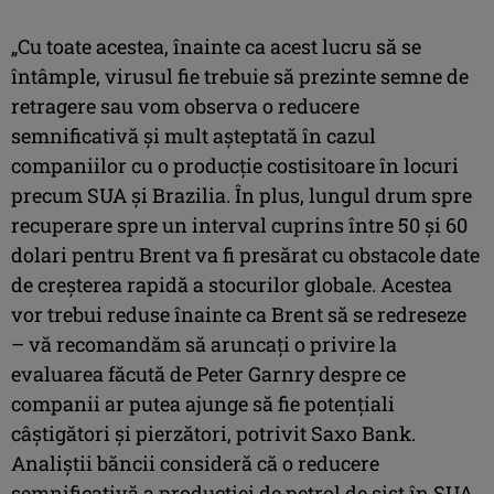
„Cu toate acestea, înainte ca acest lucru să se
întâmple, virusul fie trebuie să prezinte semne de
retragere sau vom observa o reducere
semnificativă şi mult aşteptată în cazul
companiilor cu o producţie costisitoare în locuri
precum SUA şi Brazilia. În plus, lungul drum spre
recuperare spre un interval cuprins între 50 şi 60
dolari pentru Brent va fi presărat cu obstacole date
de creşterea rapidă a stocurilor globale. Acestea
vor trebui reduse înainte ca Brent să se redreseze
– vă recomandăm să aruncaţi o privire la
evaluarea făcută de Peter Garnry despre ce
companii ar putea ajunge să fie potenţiali
câştigători şi pierzători, potrivit Saxo Bank.
Analiştii băncii consideră că o reducere
semnificativă a producţiei de petrol de şist în SUA