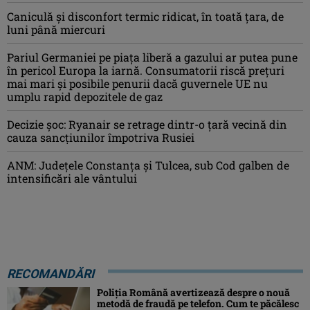
Caniculă şi disconfort termic ridicat, în toată ţara, de
luni până miercuri
Pariul Germaniei pe piaţa liberă a gazului ar putea pune
în pericol Europa la iarnă. Consumatorii riscă preţuri
mai mari şi posibile penurii dacă guvernele UE nu
umplu rapid depozitele de gaz
Decizie șoc: Ryanair se retrage dintr-o țară vecină din
cauza sancțiunilor împotriva Rusiei
ANM: Judeţele Constanţa şi Tulcea, sub Cod galben de
intensificări ale vântului
RECOMANDĂRI
Poliția Română avertizează despre o nouă
metodă de fraudă pe telefon. Cum te păcălesc