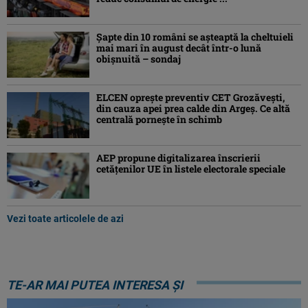
Şapte din 10 români se aşteaptă la cheltuieli
mai mari în august decât într-o lună
obişnuită – sondaj
ELCEN oprește preventiv CET Grozăvești,
din cauza apei prea calde din Argeș. Ce altă
centrală pornește în schimb
AEP propune digitalizarea înscrierii
cetăţenilor UE în listele electorale speciale
Vezi toate articolele de azi
TE-AR MAI PUTEA INTERESA ȘI