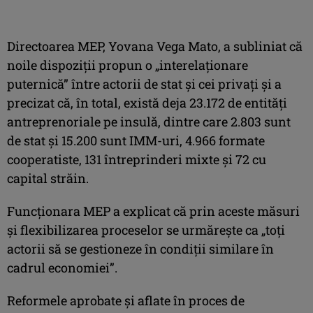
Directoarea MEP, Yovana Vega Mato, a subliniat că
noile dispoziţii propun o „interelaţionare
puternică” între actorii de stat şi cei privaţi şi a
precizat că, în total, există deja 23.172 de entităţi
antreprenoriale pe insulă, dintre care 2.803 sunt
de stat şi 15.200 sunt IMM-uri, 4.966 formate
cooperatiste, 131 întreprinderi mixte şi 72 cu
capital străin.
Funcţionara MEP a explicat că prin aceste măsuri
şi flexibilizarea proceselor se urmăreşte ca „toţi
actorii să se gestioneze în condiţii similare în
cadrul economiei”.
Reformele aprobate şi aflate în proces de