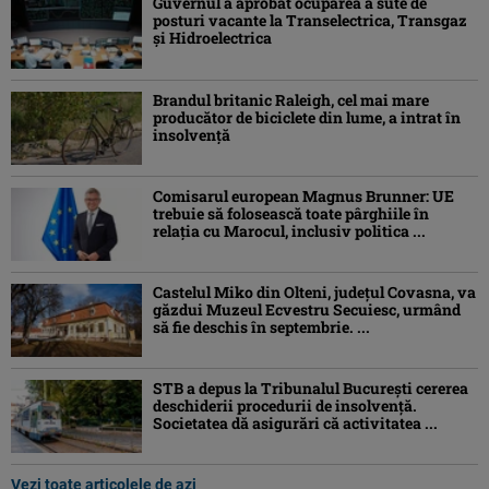
Guvernul a aprobat ocuparea a sute de
posturi vacante la Transelectrica, Transgaz
și Hidroelectrica
Brandul britanic Raleigh, cel mai mare
producător de biciclete din lume, a intrat în
insolvență
Comisarul european Magnus Brunner: UE
trebuie să folosească toate pârghiile în
relația cu Marocul, inclusiv politica ...
Castelul Miko din Olteni, județul Covasna, va
găzdui Muzeul Ecvestru Secuiesc, urmând
să fie deschis în septembrie. ...
STB a depus la Tribunalul București cererea
deschiderii procedurii de insolvență.
Societatea dă asigurări că activitatea ...
Vezi toate articolele de azi