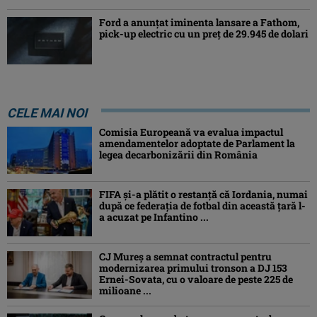
Ford a anunțat iminenta lansare a Fathom,
pick-up electric cu un preț de 29.945 de dolari
CELE MAI NOI
Comisia Europeană va evalua impactul
amendamentelor adoptate de Parlament la
legea decarbonizării din România
FIFA și-a plătit o restanță că Iordania, numai
după ce federația de fotbal din această țară l-
a acuzat pe Infantino ...
CJ Mureș a semnat contractul pentru
modernizarea primului tronson a DJ 153
Ernei-Sovata, cu o valoare de peste 225 de
milioane ...