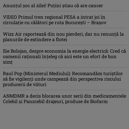
Anunţul şoc al zilei! Puţini ştiau că are cancer
VIDEO Primul tren regional PESA a intrat joi în
circulație cu călători pe ruta București – Brașov
Wizz Air raportează din nou pierderi, dar nu renunță la
planurile de extindere a flotei
Ilie Bolojan, despre economia la energie electrică: Cred că
oamenii raţionali înţeleg că aici este un efort de bun
simţ
Raul Pop (Ministerul Mediului): Recomandăm turiştilor
să fie vigilenţi unde campează din perspectiva riscului
producerii de viituri
ANMDMR a decis blocarea unor serii din medicamentele
Colebil și Panzcebil drajeuri, produse de Biofarm