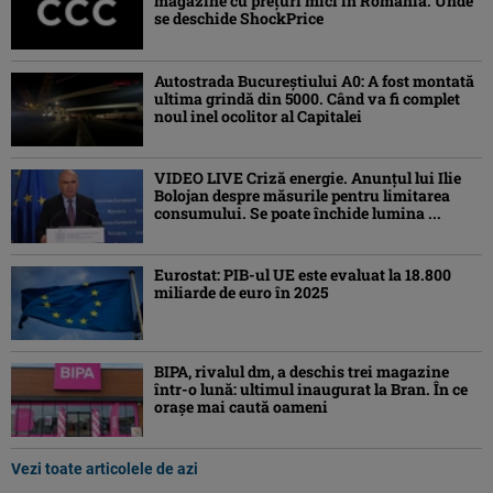
magazine cu prețuri mici în România. Unde
se deschide ShockPrice
Autostrada Bucureștiului A0: A fost montată
ultima grindă din 5000. Când va fi complet
noul inel ocolitor al Capitalei
VIDEO LIVE Criză energie. Anunțul lui Ilie
Bolojan despre măsurile pentru limitarea
consumului. Se poate închide lumina ...
Eurostat: PIB-ul UE este evaluat la 18.800
miliarde de euro în 2025
BIPA, rivalul dm, a deschis trei magazine
într-o lună: ultimul inaugurat la Bran. În ce
orașe mai caută oameni
Vezi toate articolele de azi