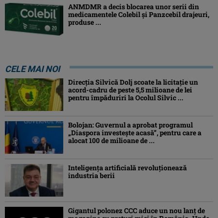
ANMDMR a decis blocarea unor serii din
medicamentele Colebil și Panzcebil drajeuri,
produse ...
CELE MAI NOI
Direcția Silvică Dolj scoate la licitație un
acord-cadru de peste 5,5 milioane de lei
pentru împăduriri la Ocolul Silvic ...
Bolojan: Guvernul a aprobat programul
„Diaspora investeşte acasă”, pentru care a
alocat 100 de milioane de ...
Inteligența artificială revoluționează
industria berii
Gigantul polonez CCC aduce un nou lanț de