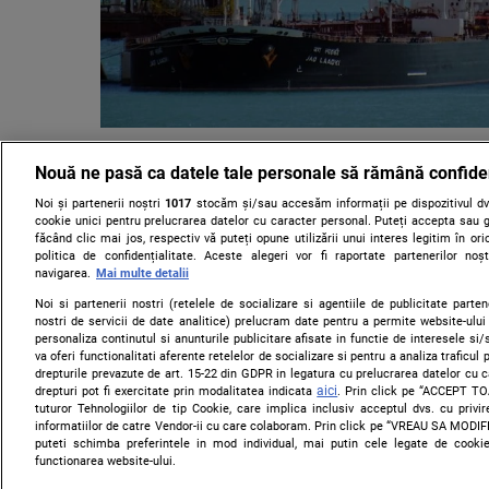
Creşterea atacurilor în Marea N
Nouă ne pasă ca datele tale personale să rămână confide
adaugă presiune asupra fluxuril
de mărfuri (Reuters)
Noi și partenerii noștri
1017
stocăm și/sau accesăm informații pe dispozitivul dvs
cookie unici pentru prelucrarea datelor cu caracter personal. Puteți accepta sau g
făcând clic mai jos, respectiv vă puteți opune utilizării unui interes legitim în 
O creştere a numărului atacurilor asupra navelor, portu
politica de confidențialitate. Aceste alegeri vor fi raportate partenerilor no
terminalelor de export din Marea Neagră perturbă apr
navigarea.
Mai multe detalii
globală cu cereale şi ţiţei, transformând regiunea în cel...
Noi si partenerii nostri (retelele de socializare si agentiile de publicitate parten
nostri de servicii de date analitice) prelucram date pentru a permite website-ului
personaliza continutul si anunturile publicitare afisate in functie de interesele si/s
va oferi functionalitati aferente retelelor de socializare si pentru a analiza traficul
drepturile prevazute de art. 15-22 din GDPR in legatura cu prelucrarea datelor cu 
aici
drepturi pot fi exercitate prin modalitatea indicata
. Prin click pe “ACCEPT TO
tuturor Tehnologiilor de tip Cookie, care implica inclusiv acceptul dvs. cu priv
informatiilor de catre Vendor-ii cu care colaboram. Prin click pe “VREAU SA MODI
puteti schimba preferintele in mod individual, mai putin cele legate de cooki
functionarea website-ului.
Citarea se poate face în limita a 250 de semne. Nici o instituţie 