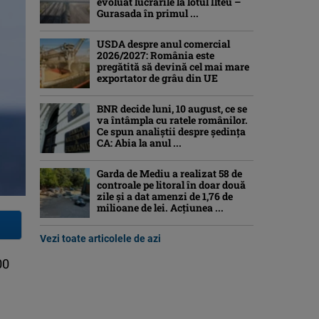
evoluat lucrările la lotul Ilteu –
Gurasada în primul ...
USDA despre anul comercial
2026/2027: România este
pregătită să devină cel mai mare
exportator de grâu din UE
BNR decide luni, 10 august, ce se
va întâmpla cu ratele românilor.
Ce spun analiștii despre ședința
CA: Abia la anul ...
Garda de Mediu a realizat 58 de
controale pe litoral în doar două
zile și a dat amenzi de 1,76 de
milioane de lei. Acțiunea ...
Vezi toate articolele de azi
00