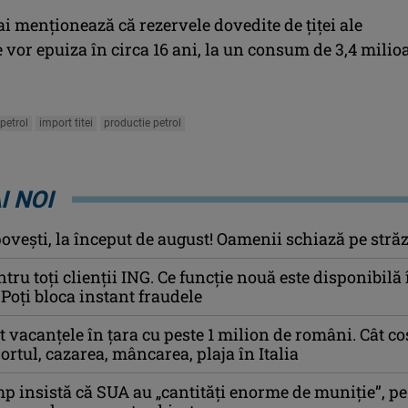
i menţionează că rezervele dovedite de ţiţei ale
 vor epuiza în circa 16 ani, la un consum de 3,4 milio
petrol
import titei
productie petrol
I NOI
ovești, la început de august! Oamenii schiază pe străz
ru toți clienții ING. Ce funcție nouă este disponibilă 
oți bloca instant fraudele
 vacanțele în țara cu peste 1 milion de români. Cât co
rtul, cazarea, mâncarea, plaja în Italia
 insistă că SUA au „cantităţi enorme de muniţie”, pe