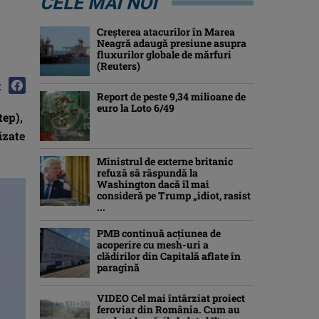
CELE MAI NOI
Creşterea atacurilor în Marea
Neagră adaugă presiune asupra
fluxurilor globale de mărfuri
(Reuters)
:
Report de peste 9,34 milioane de
euro la Loto 6/49
tep),
izate
Ministrul de externe britanic
refuză să răspundă la
Washington dacă îl mai
consideră pe Trump „idiot, rasist
...
PMB continuă acțiunea de
acoperire cu mesh-uri a
clădirilor din Capitală aflate în
paragină
VIDEO Cel mai întârziat proiect
feroviar din România. Cum au