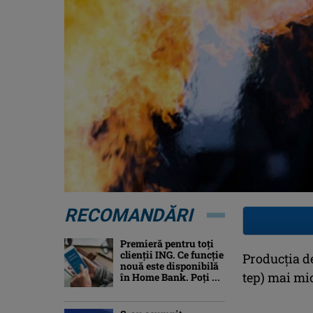
RECOMANDĂRI
Premieră pentru toți
clienții ING. Ce funcție
Producţia de
nouă este disponibilă
tep) mai mic
în Home Bank. Poți ...