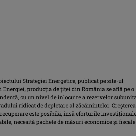
ectului Strategiei Energetice, publicat pe site-ul
 Energiei, producţia de ţiţei din România se află pe o
dentă, cu un nivel de înlocuire a rezervelor subunita
adului ridicat de depletare al zăcămintelor. Creşterea
recuperare este posibilă, însă eforturile investiţional
abile, necesită pachete de măsuri economice şi fiscale