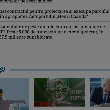
overselor pe acest subiect
t contractul pentru proiectarea şi execuţia parcului
din apropierea Aeroportului „Henri Coandă”
ezidențiale de peste un mld euro au fost amânate de
I. Peste 5.000 de tranzactii prin credit ipotecar, în
37,5 mil euro sunt blocate
ȘI