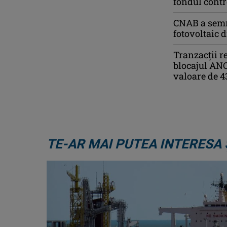
fondul contr
CNAB a semna
fotovoltaic 
Tranzacții r
blocajul ANCP
valoare de 4
TE-AR MAI PUTEA INTERESA 