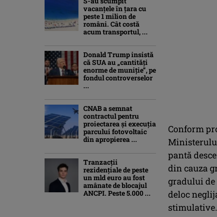
S-au scumpit
vacanțele în țara cu
peste 1 milion de
români. Cât costă
acum transportul, ...
Donald Trump insistă
că SUA au „cantităţi
enorme de muniţie”, pe
fondul controverselor
...
CNAB a semnat
contractul pentru
proiectarea şi execuţia
Conform proi
parcului fotovoltaic
din apropierea ...
Ministerului
pantă descen
Tranzacții
din cauza gr
rezidențiale de peste
un mld euro au fost
gradului de 
amânate de blocajul
ANCPI. Peste 5.000 ...
deloc neglij
stimulative.