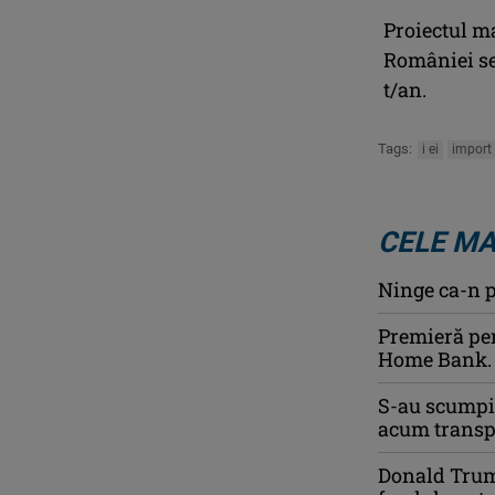
Proiectul ma
României se
t/an.
Tags:
i ei
import 
CELE MA
Ninge ca-n p
Premieră pent
Home Bank. P
S-au scumpit
acum transpo
Donald Trump