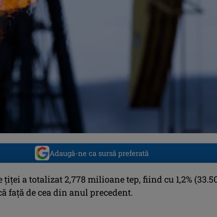
Adaugă-ne ca sursă preferată
 ţiţei a totalizat 2,778 milioane tep, fiind cu 1,2% (33.5
ă faţă de cea din anul precedent.