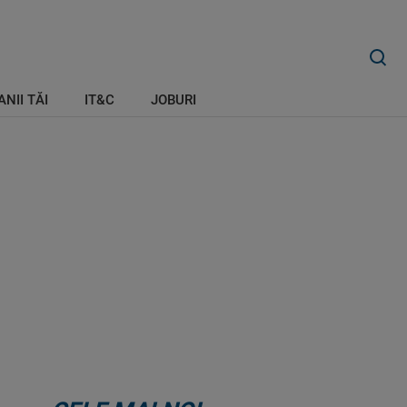
ANII TĂI
IT&C
JOBURI