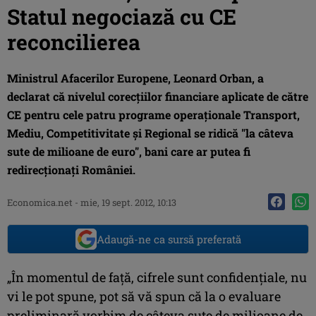
Statul negociază cu CE
reconcilierea
Ministrul Afacerilor Europene, Leonard Orban, a
declarat că nivelul corecţiilor financiare aplicate de către
CE pentru cele patru programe operaţionale Transport,
Mediu, Competitivitate şi Regional se ridică "la câteva
sute de milioane de euro", bani care ar putea fi
redirecţionaţi României.
Economica.net -
mie, 19 sept. 2012, 10:13
Adaugă-ne ca sursă preferată
„În momentul de faţă, cifrele sunt confidenţiale, nu
vi le pot spune, pot să vă spun că la o evaluare
preliminară vorbim de câteva sute de milioane de