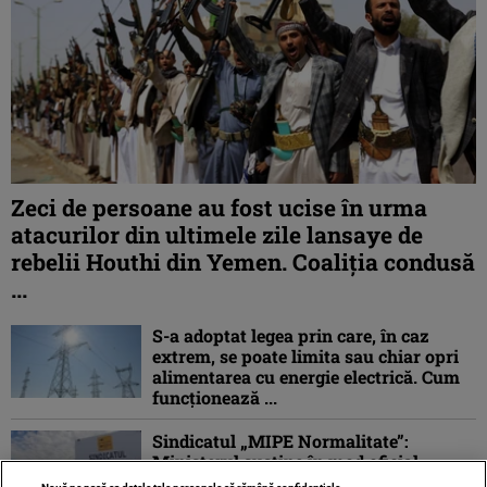
Zeci de persoane au fost ucise în urma
atacurilor din ultimele zile lansaye de
rebelii Houthi din Yemen. Coaliția condusă
...
S-a adoptat legea prin care, în caz
extrem, se poate limita sau chiar opri
alimentarea cu energie electrică. Cum
funcționează ...
Sindicatul „MIPE Normalitate”:
Ministerul susține în mod oficial
modificarea salarizării personalului