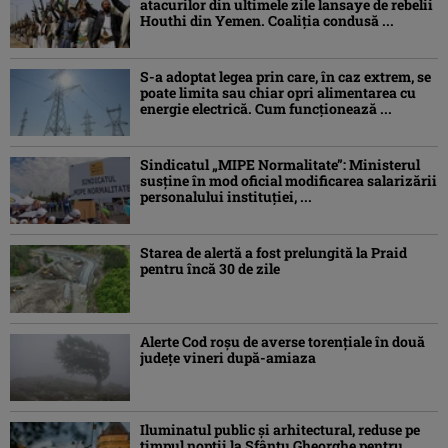
atacurilor din ultimele zile lansaye de rebelii
Houthi din Yemen. Coaliția condusă ...
S-a adoptat legea prin care, în caz extrem, se
poate limita sau chiar opri alimentarea cu
energie electrică. Cum funcționează ...
Sindicatul „MIPE Normalitate”: Ministerul
susține în mod oficial modificarea salarizării
personalului instituției, ...
Starea de alertă a fost prelungită la Praid
pentru încă 30 de zile
Alerte Cod roşu de averse torenţiale în două
județe vineri după-amiaza
Iluminatul public şi arhitectural, reduse pe
timpul nopţii la Sfântu Gheorghe pentru