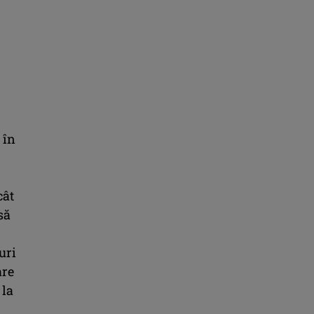
 în
cât
să
uri
are
 la