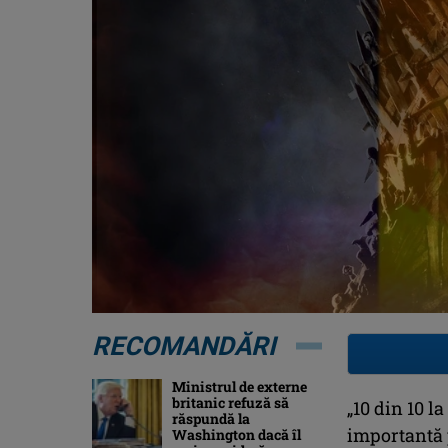
RECOMANDĂRI
Ministrul de externe
britanic refuză să
„10 din 10 la
răspundă la
importantă 
Washington dacă îl