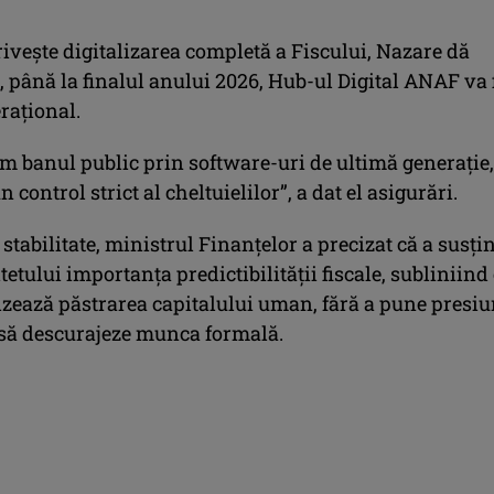
riveşte digitalizarea completă a Fiscului, Nazare dă
, până la finalul anului 2026, Hub-ul Digital ANAF va 
raţional.
m banul public prin software-uri de ultimă generaţie,
 control strict al cheltuielilor”, a dat el asigurări.
 stabilitate, ministrul Finanţelor a precizat că a susţi
tetului importanţa predictibilităţii fiscale, subliniind
izează păstrarea capitalului uman, fără a pune presiu
e să descurajeze munca formală.