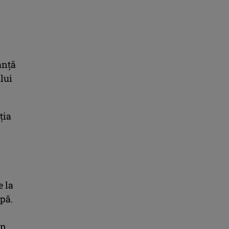
anţă
ului
ţia
ă
e la
pă.
un