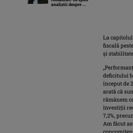
analiștii despre ...
La capitolu
fiscală pest
şi stabilitat
„Performanţă
deficitului b
început de 2
arată că su
rămânem con
Investiţii r
7,2%, precu
Am făcut ast
concomitent 