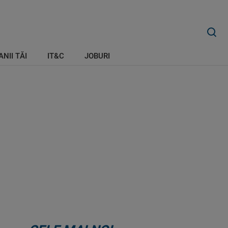
ANII TĂI
IT&C
JOBURI