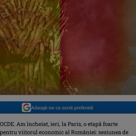
Adaugă-ne ca sursă preferată
 OCDE. Am încheiat, ieri, la Paris, o etapă foarte
pentru viitorul economic al României: sesiunea de