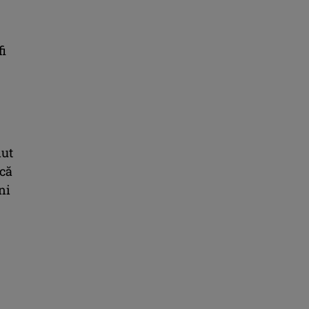
fi
nut
 că
ni