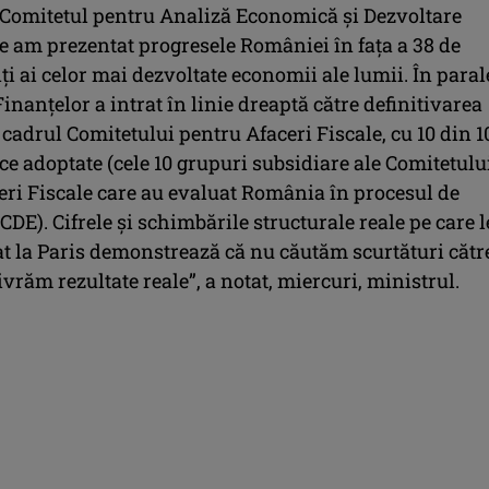
 Comitetul pentru Analiză Economică şi Dezvoltare
e am prezentat progresele României în faţa a 38 de
i ai celor mai dezvoltate economii ale lumii. În parale
inanţelor a intrat în linie dreaptă către definitivarea
 cadrul Comitetului pentru Afaceri Fiscale, cu 10 din 1
ce adoptate (cele 10 grupuri subsidiare ale Comitetulu
eri Fiscale care au evaluat România în procesul de
CDE). Cifrele şi schimbările structurale reale pe care l
t la Paris demonstrează că nu căutăm scurtături cătr
livrăm rezultate reale”, a notat, miercuri, ministrul.