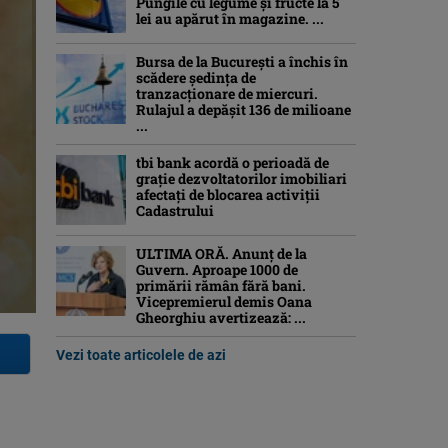
Pungile cu legume și fructe la 5
lei au apărut în magazine. ...
Bursa de la București a închis în
scădere ședința de
tranzacționare de miercuri.
Rulajul a depășit 136 de milioane
...
tbi bank acordă o perioadă de
grație dezvoltatorilor imobiliari
afectați de blocarea activiții
Cadastrului
ULTIMA ORĂ. Anunț de la
Guvern. Aproape 1000 de
primării rămân fără bani.
Vicepremierul demis Oana
Gheorghiu avertizează: ...
Vezi toate articolele de azi