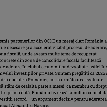
smis partenerilor din OCDE un mesaj clar: România a
rile necesare şi a accelerat vizibil procesul de aderare,
zona fiscală, unde aveam multe teme de recuperat.
concrete din zona de consolidare fiscală facilitează
de aderare în clubul economiilor dezvoltate, astfel în
ivelul investiţiilor private. Suntem pregătiţi ca 2026 
rării oficiale a României, iar la următoarea evaluare
ă stăm de cealaltă parte a mesei, ca membru cu drept
ntru prima dată, România livrează simultan consolid
nvestiţii record – un argument decisiv pentru aderarea
ăugat Alexandru Nazare.