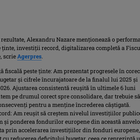
l rezultate, Alexandru Nazare menţionează o perform
e ţinte, investiţii record, digitalizarea completă a Fisc
e, scrie
Agerpres
.
 fiscală peste ţinte: Am prezentat progresele în corec
ugetar şi cifrele încurajatoare de la finalul lui 2025 şi
026. Ajustarea consistentă reuşită în ultimele 6 luni
ntem pe drumul corect spre consolidare, dar trebuie s
secvenţi pentru a menţine încrederea câştigată.
ecord: Am reuşit să creştem nivelul investiţiilor public
m şi ponderea fondurilor europene din această anvelo
a prin accelerarea investiţiilor din fonduri europene,
cu reducerea deficitului bugetar, ceea ce reprezintă 