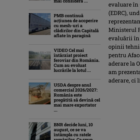
mai consideră ...
evaluare în
(EDRC), und
PMB continuă
acțiunea de acoperire
reprezentanţ
cu mesh-uri a
Ministerul F
clădirilor din Capitală
aflate în paragină
evaluării în
opinii tehni
VIDEO Cel mai
pentru Afac
întârziat proiect
feroviar din România.
aderare la O
Cum au evoluat
lucrările la lotul ...
am prezenta
aderare, ci 
USDA despre anul
comercial 2026/2027:
România este
pregătită să devină cel
mai mare exportator
...
BNR decide luni, 10
august, ce se va
întâmpla cu ratele
românilor. Ce spun