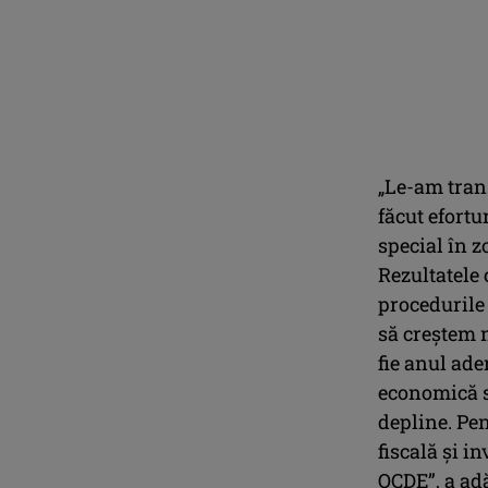
„Le-am tran
făcut efortu
special în 
Rezultatele 
procedurile 
să creştem n
fie anul ade
economică s
depline. Pe
fiscală şi i
OCDE”, a ad