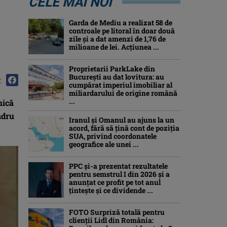
CELE MAI NOI
Garda de Mediu a realizat 58 de
controale pe litoral în doar două
zile și a dat amenzi de 1,76 de
milioane de lei. Acțiunea ...
Proprietarii ParkLake din
București au dat lovitura: au
:
cumpărat imperiul imobiliar al
miliardarului de origine română
...
mică
ndru
Iranul și Omanul au ajuns la un
acord, fără să țină cont de poziția
SUA, privind coordonatele
geografice ale unei ...
PPC și-a prezentat rezultatele
pentru semstrul I din 2026 și a
anunțat ce profit pe tot anul
țintește și ce dividende ...
FOTO Surpriză totală pentru
clienții Lidl din România: