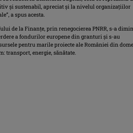
itiv şi sustenabil, apreciat şi la nivelul organizaţiilor
le”, a spus acesta.
ului de la Finanţe, prin renegocierea PNRR, s-a dimi
erdere a fondurilor europene din granturi şi s-au
esursele pentru marile proiecte ale României din dom
: transport, energie, sănătate.