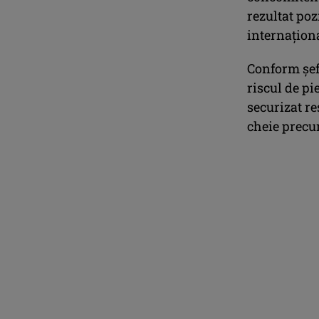
rezultat poz
internaţiona
Conform şef
riscul de pi
securizat r
cheie precum