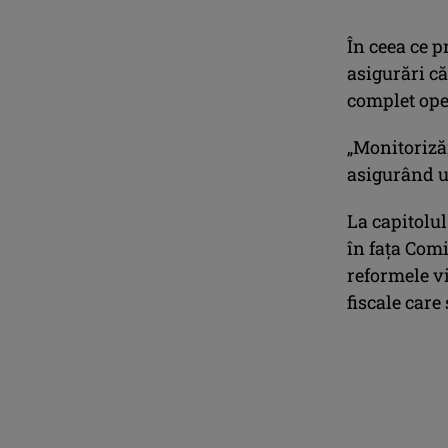
În ceea ce p
asigurări că
complet ope
„Monitoriză
asigurând un
La capitolul
în faţa Comi
reformele v
fiscale car