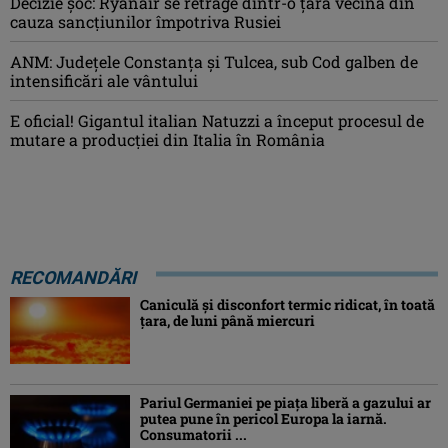
Decizie șoc: Ryanair se retrage dintr-o țară vecină din
cauza sancțiunilor împotriva Rusiei
ANM: Judeţele Constanţa şi Tulcea, sub Cod galben de
intensificări ale vântului
E oficial! Gigantul italian Natuzzi a început procesul de
mutare a producției din Italia în România
RECOMANDĂRI
Caniculă şi disconfort termic ridicat, în toată
ţara, de luni până miercuri
Pariul Germaniei pe piaţa liberă a gazului ar
putea pune în pericol Europa la iarnă.
Consumatorii ...