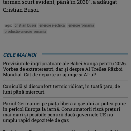
termen scurt evident, până în 2030”, a adăugat
Cristian Buşoi.
Tags:
cristian busoi
energie electrica
energie romania
productie energie romania
CELE MAI NOI
Previziunile îngrijorătoare ale Babei Vanga pentru 2026.
Vorbea de extratereștri, dar și despre Al Treilea Război
Mondial. Cât de departe ar ajunge și AI-ul!
Caniculă şi disconfort termic ridicat, în toată ţara, de
luni până miercuri
Pariul Germaniei pe piaţa liberă a gazului ar putea pune
în pericol Europa la iarnă. Consumatorii riscă preţuri
mai mari şi posibile penurii dacă guvernele UE nu
umplu rapid depozitele de gaz