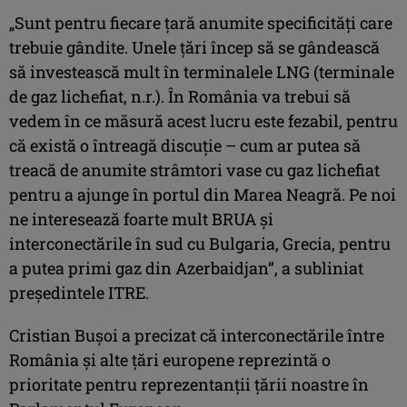
„Sunt pentru fiecare ţară anumite specificităţi care
trebuie gândite. Unele ţări încep să se gândească
să investească mult în terminalele LNG (terminale
de gaz lichefiat, n.r.). În România va trebui să
vedem în ce măsură acest lucru este fezabil, pentru
că există o întreagă discuţie – cum ar putea să
treacă de anumite strâmtori vase cu gaz lichefiat
pentru a ajunge în portul din Marea Neagră. Pe noi
ne interesează foarte mult BRUA şi
interconectările în sud cu Bulgaria, Grecia, pentru
a putea primi gaz din Azerbaidjan”, a subliniat
preşedintele ITRE.
Cristian Buşoi a precizat că interconectările între
România şi alte ţări europene reprezintă o
prioritate pentru reprezentanţii ţării noastre în