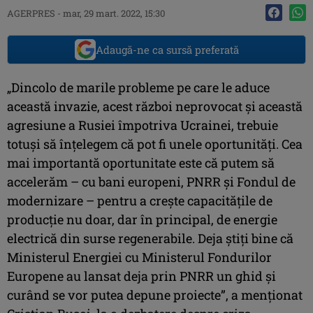
AGERPRES
-
mar, 29 mart. 2022, 15:30
Adaugă-ne ca sursă preferată
„Dincolo de marile probleme pe care le aduce
această invazie, acest război neprovocat şi această
agresiune a Rusiei împotriva Ucrainei, trebuie
totuşi să înţelegem că pot fi unele oportunităţi. Cea
mai importantă oportunitate este că putem să
accelerăm – cu bani europeni, PNRR şi Fondul de
modernizare – pentru a creşte capacităţile de
producţie nu doar, dar în principal, de energie
electrică din surse regenerabile. Deja ştiţi bine că
Ministerul Energiei cu Ministerul Fondurilor
Europene au lansat deja prin PNRR un ghid şi
curând se vor putea depune proiecte”, a menţionat