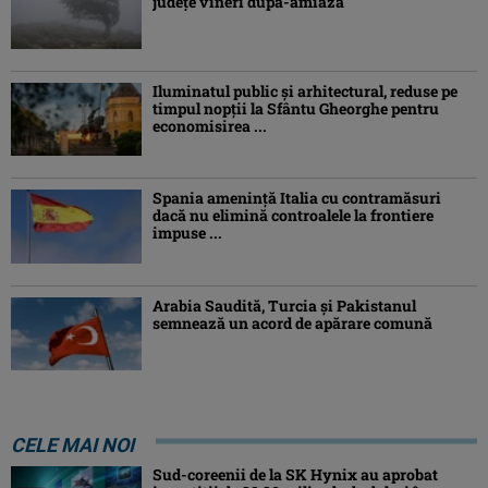
județe vineri după-amiaza
Iluminatul public şi arhitectural, reduse pe
timpul nopţii la Sfântu Gheorghe pentru
economisirea ...
Spania ameninţă Italia cu contramăsuri
dacă nu elimină controalele la frontiere
impuse ...
Arabia Saudită, Turcia şi Pakistanul
semnează un acord de apărare comună
CELE MAI NOI
Sud-coreenii de la SK Hynix au aprobat