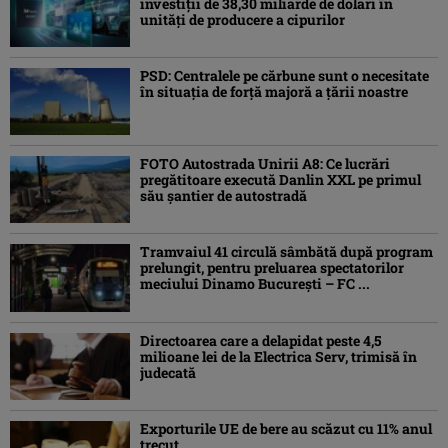
investiţii de 38,30 miliarde de dolari în
unităţi de producere a cipurilor
PSD: Centralele pe cărbune sunt o necesitate
în situaţia de forţă majoră a ţării noastre
FOTO Autostrada Unirii A8: Ce lucrări
pregătitoare execută Danlin XXL pe primul
său șantier de autostradă
Tramvaiul 41 circulă sâmbătă după program
prelungit, pentru preluarea spectatorilor
meciului Dinamo București – FC ...
Directoarea care a delapidat peste 4,5
milioane lei de la Electrica Serv, trimisă în
judecată
Exporturile UE de bere au scăzut cu 11% anul
trecut