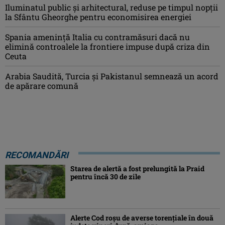
Iluminatul public şi arhitectural, reduse pe timpul nopţii
la Sfântu Gheorghe pentru economisirea energiei
Spania ameninţă Italia cu contramăsuri dacă nu
elimină controalele la frontiere impuse după criza din
Ceuta
Arabia Saudită, Turcia şi Pakistanul semnează un acord
de apărare comună
RECOMANDĂRI
Starea de alertă a fost prelungită la Praid
pentru încă 30 de zile
Alerte Cod roşu de averse torenţiale în două