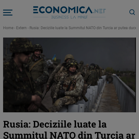
Home
-
Extern
-
Rusia: Deciziile luate la Summitul NATO din Turcia ar putea duce 
Rusia: Deciziile luate la
Summitul NATO din Turcia ar