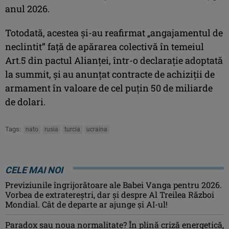
anul 2026.
Totodată, acestea şi-au reafirmat „angajamentul de
neclintit” faţă de apărarea colectivă în temeiul
Art.5 din pactul Alianţei, într-o declaraţie adoptată
la summit, şi au anunţat contracte de achiziţii de
armament în valoare de cel puţin 50 de miliarde
de dolari.
Tags:
nato
rusia
turcia
ucraina
CELE MAI NOI
Previziunile îngrijorătoare ale Babei Vanga pentru 2026.
Vorbea de extratereștri, dar și despre Al Treilea Război
Mondial. Cât de departe ar ajunge și AI-ul!
Paradox sau noua normalitate? În plină criză energetică,