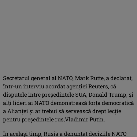
Secretarul general al NATO, Mark Rutte, a declarat,
într-un interviu acordat agenţiei Reuters, că
disputele între preşedintele SUA, Donald Trump, şi
alţi lideri ai NATO demonstrează forţa democratică
a Alianţei şi ar trebui să servească drept lecţie
pentru preşedintele rus,Vladimir Putin.
În acelaşi timp, Rusia a denunţat deciziile NATO