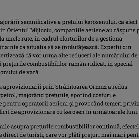
jorării semnificative a preţului kerosenului, ca efect 
din Orientul Mijlociu, companiile aeriene au răspuns 
a unele rute, în cadrul eforturilor de a gestiona
 înainte ca situaţia să se înrăutăţească. Experţii din
vertizează că vor urma alte reduceri ale numărului de
 preţurile combustibililor rămân ridicat, în special
zonului de vară.
a aprovizionării prin Strâmtoarea Ormuz a redus
 petrol, majorând preţurile, sporind costurile
e pentru operatorii aerieni şi provocând temeri privi
ficit de aprovizionare cu kerosen în următoarele luni.
ile asupra preţurile combustibililor continuă, efecte
te direct de turişti, care vor plăti preţuri mai mari pen