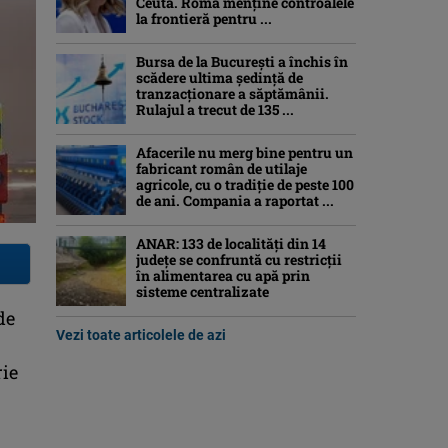
Ceuta. Roma menține controalele
la frontieră pentru ...
Bursa de la București a închis în
scădere ultima ședință de
tranzacționare a săptămânii.
Rulajul a trecut de 135 ...
Afacerile nu merg bine pentru un
fabricant român de utilaje
agricole, cu o tradiție de peste 100
de ani. Compania a raportat ...
ANAR: 133 de localități din 14
județe se confruntă cu restricții
în alimentarea cu apă prin
sisteme centralizate
de
Vezi toate articolele de azi
rie