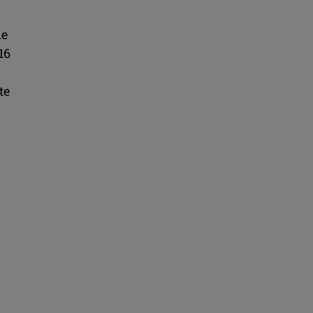
ne
16
te