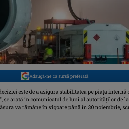
Adaugă-ne ca sursă preferată
deciziei este de a asigura stabilitatea pe piaţa internă 
, se arată în comunicatul de luni al autorităţilor de la
sura va rămâne în vigoare până în 30 noiembrie, sc