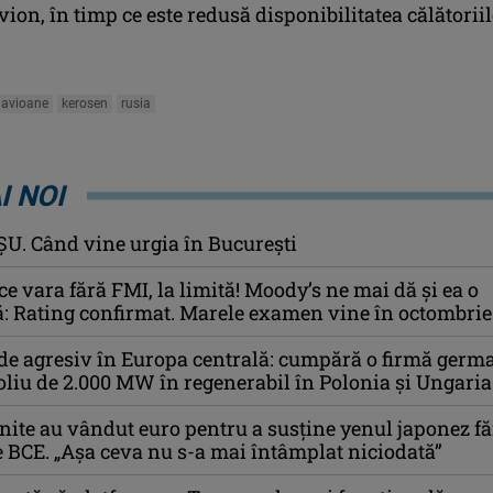
avion, în timp ce este redusă disponibilitatea călătorii
 avioane
kerosen
rusia
I NOI
U. Când vine urgia în Bucureşti
e vara fără FMI, la limită! Moody’s ne mai dă și ea o
: Rating confirmat. Marele examen vine în octombrie
de agresiv în Europa centrală: cumpără o firmă germ
oliu de 2.000 MW în regenerabil în Polonia și Ungaria
Unite au vândut euro pentru a susține yenul japonez f
 BCE. „Așa ceva nu s-a mai întâmplat niciodată”