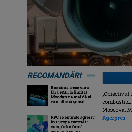
RECOMANDĂRI
România trece vara
fără FMI, la limită!
„Obiectivul 
Moody’s ne mai dă și
combustibil”
ea o ultimă șansă: ...
Moscova. Mă
Agerpres
.
PPC se extinde agresiv
în Europa centrală:
cumpără o firmă
germană cu un