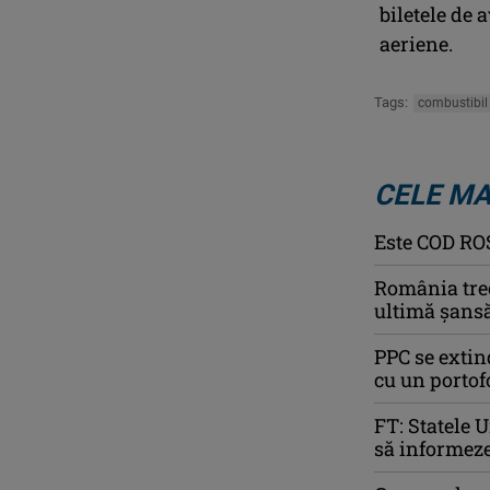
biletele de 
aeriene.
Tags:
combustibil
CELE MA
Este COD ROŞ
România trec
ultimă șansă
PPC se extin
cu un portof
FT: Statele 
să informeze