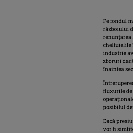
Pe fondul ma
războiului 
renunţarea l
cheltuielile
industrie a
zboruri dacă
înaintea se
Întrerupere
fluxurile de
operaţional
posibilul de
Dacă presiun
vor fi simţi