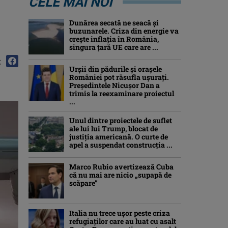
CELE MAI NOI
Dunărea secată ne seacă și
buzunarele. Criza din energie va
crește inflația în România,
singura țară UE care are ...
:
Urșii din pădurile și orașele
României pot răsufla ușurați.
Președintele Nicușor Dan a
trimis la reexaminare proiectul
...
Unul dintre proiectele de suflet
ale lui lui Trump, blocat de
justiția americană. O curte de
apel a suspendat construcția ...
Marco Rubio avertizează Cuba
că nu mai are nicio „supapă de
scăpare”
Italia nu trece ușor peste criza
refugiaților care au luat cu asalt