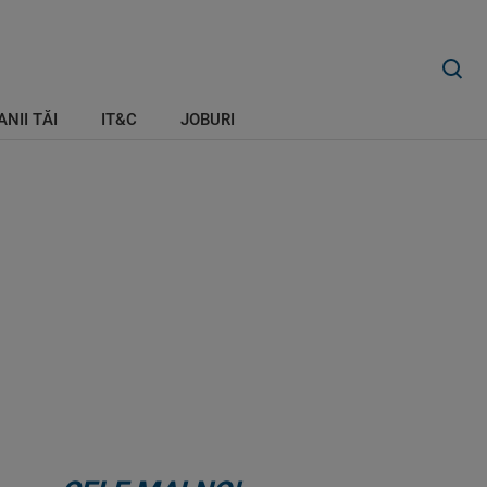
ANII TĂI
IT&C
JOBURI