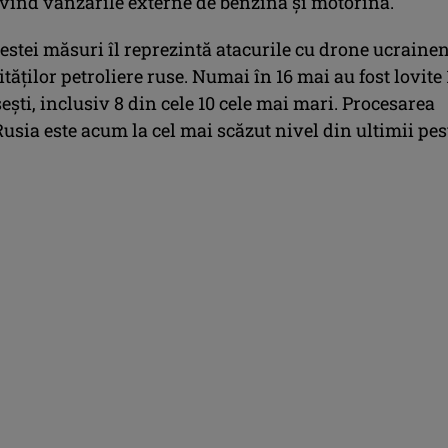
ivind vânzările externe de benzină şi motorină.
estei măsuri îl reprezintă atacurile cu drone ucraine
ităţilor petroliere ruse. Numai în 16 mai au fost lovite 
seşti, inclusiv 8 din cele 10 cele mai mari. Procesarea
 Rusia este acum la cel mai scăzut nivel din ultimii pes