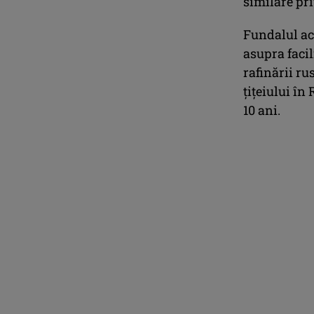
similare pr
Fundalul ac
asupra facil
rafinării ru
ţiţeiului în
10 ani.