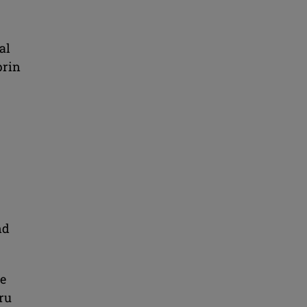
al
prin
nd
le
tru