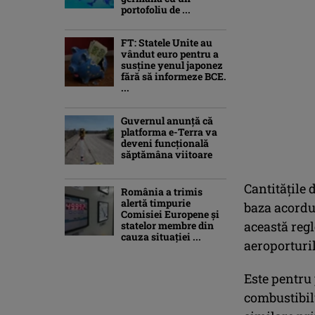
portofoliu de ...
FT: Statele Unite au
vândut euro pentru a
susține yenul japonez
fără să informeze BCE.
...
Guvernul anunță că
platforma e-Terra va
deveni funcţională
săptămâna viitoare
Cantităţile 
România a trimis
alertă timpurie
baza acordu
Comisiei Europene și
această reg
statelor membre din
cauza situației ...
aeroporturi
Este pentru
combustibil