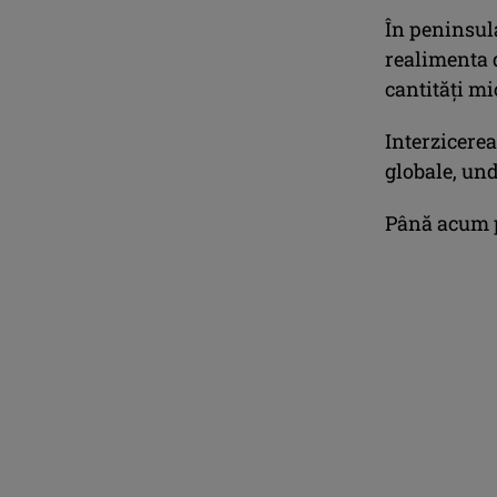
În peninsul
realimenta d
cantităţi mi
Interzicere
globale, un
Până acum p