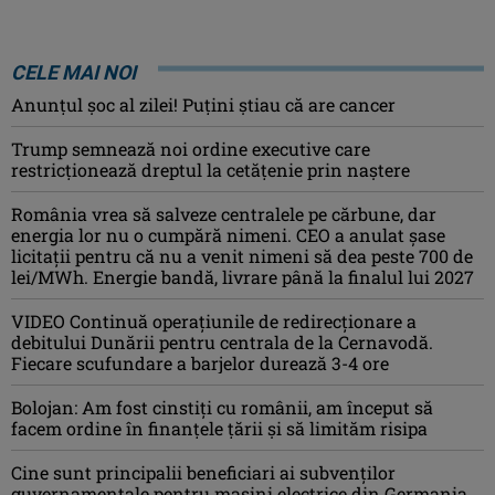
CELE MAI NOI
Anunţul şoc al zilei! Puţini ştiau că are cancer
Trump semnează noi ordine executive care
restricţionează dreptul la cetăţenie prin naştere
România vrea să salveze centralele pe cărbune, dar
energia lor nu o cumpără nimeni. CEO a anulat șase
licitații pentru că nu a venit nimeni să dea peste 700 de
lei/MWh. Energie bandă, livrare până la finalul lui 2027
VIDEO Continuă operațiunile de redirecționare a
debitului Dunării pentru centrala de la Cernavodă.
Fiecare scufundare a barjelor durează 3-4 ore
Bolojan: Am fost cinstiţi cu românii, am început să
facem ordine în finanţele ţării şi să limităm risipa
Cine sunt principalii beneficiari ai subvenţilor
guvernamentale pentru mașini electrice din Germania