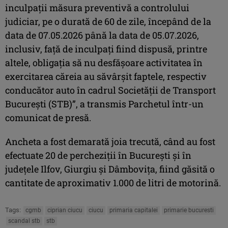
inculpaţii măsura preventivă a controlului
judiciar, pe o durată de 60 de zile, începând de la
data de 07.05.2026 până la data de 05.07.2026,
inclusiv, faţă de inculpaţi fiind dispusă, printre
altele, obligaţia să nu desfăşoare activitatea în
exercitarea căreia au săvârşit faptele, respectiv
conducător auto în cadrul Societăţii de Transport
Bucureşti (STB)”, a transmis Parchetul într-un
comunicat de presă.
Ancheta a fost demarată joia trecută, când au fost
efectuate 20 de percheziţii în Bucureşti şi în
judeţele Ilfov, Giurgiu şi Dâmboviţa, fiind găsită o
cantitate de aproximativ 1.000 de litri de motorină.
Tags:
cgmb
ciprian ciucu
ciucu
primaria capitalei
primarie bucuresti
scandal stb
stb