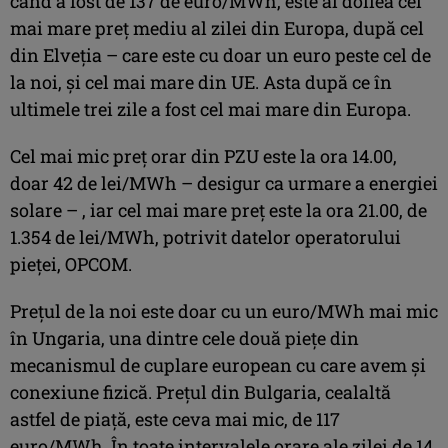
când a fost de 137 de euro/MWh, este al doilea cel
mai mare preț mediu al zilei din Europa, după cel
din Elveția – care este cu doar un euro peste cel de
la noi, și cel mai mare din UE. Asta după ce în
ultimele trei zile a fost cel mai mare din Europa.
Cel mai mic preț orar din PZU este la ora 14.00,
doar 42 de lei/MWh – desigur ca urmare a energiei
solare – , iar cel mai mare preț este la ora 21.00, de
1.354 de lei/MWh, potrivit datelor operatorului
pieței, OPCOM.
Prețul de la noi este doar cu un euro/MWh mai mic
în Ungaria, una dintre cele două piețe din
mecanismul de cuplare european cu care avem și
conexiune fizică. Prețul din Bulgaria, cealaltă
astfel de piață, este ceva mai mic, de 117
euro/MWh. În toate intervalele orare ale zilei de 14