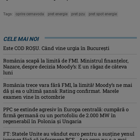
Tags:
oprire cernavoda
pret energie
pret pzu
pret spot energie
CELE MAI NOI
Este COD ROŞU. Când vine urgia în Bucureşti
România scapă la limită de FMI. Ministrul finanțelor,
Nazare, despre decizia Moody’s: E un răgaz de câteva
luni
România trece vara fără FMI, la limită! Moody’s ne mai
dă și ea o ultimă șansă: Rating confirmat. Marele
examen vine în octombrie
PPC se extinde agresiv în Europa centrală: cumpără o
firmă germană cu un portofoliu de 2.000 MW în
regenerabil în Polonia și Ungaria
FT: Statele Unite au vândut euro pentru a susține yenul
japonez fără să informeze BCE. „Așa ceva nu s-a mai