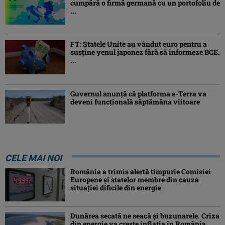
cumpără o firmă germană cu un portofoliu de
...
FT: Statele Unite au vândut euro pentru a
susține yenul japonez fără să informeze BCE.
...
Guvernul anunță că platforma e-Terra va
deveni funcţională săptămâna viitoare
CELE MAI NOI
România a trimis alertă timpurie Comisiei
Europene și statelor membre din cauza
situației dificile din energie
Dunărea secată ne seacă și buzunarele. Criza
din energie va crește inflația în România,