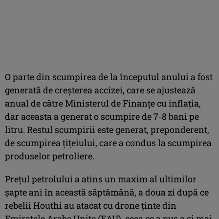
O parte din scumpirea de la începutul anului a fost
generată de creșterea accizei, care se ajustează
anual de către Ministerul de Finanțe cu inflația,
dar aceasta a generat o scumpire de 7-8 bani pe
litru. Restul scumpirii este generat, preponderent,
de scumpirea țițeiului, care a condus la scumpirea
produselor petroliere.
Prețul petrolului a atins un maxim al ultimilor
șapte ani în această săptămână, a doua zi după ce
rebelii Houthi au atacat cu drone ținte din
Emiratele Arabe Unite (EAU), ceea ce a pus o și mai