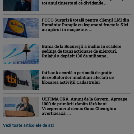
tot anul țintește și ce dividende ...
FOTO Surpriză totală pentru clienții Lidl din
România: Pungile cu legume și fructe la 5 lei
au apărut în magazine. ...
Bursa de la București a închis în scădere
ședința de tranzacționare de miercuri.
Rulajul a depășit 136 de milioane ...
tbi bank acordă o perioadă de grație
dezvoltatorilor imobiliari afectați de
blocarea activiții Cadastrului
ULTIMA ORĂ. Anunț de la Guvern. Aproape
1000 de primării rămân fără bani.
Vicepremierul demis Oana Gheorghiu
avertizează: ...
Vezi toate articolele de azi