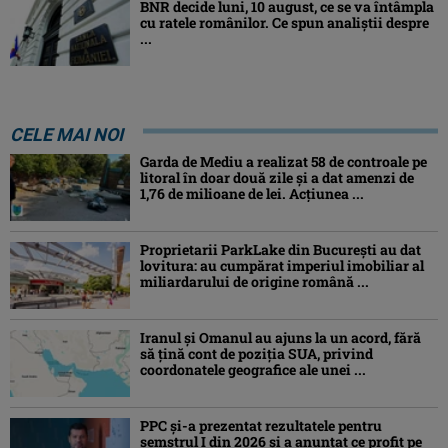
BNR decide luni, 10 august, ce se va întâmpla
cu ratele românilor. Ce spun analiștii despre
...
CELE MAI NOI
Garda de Mediu a realizat 58 de controale pe
litoral în doar două zile și a dat amenzi de
1,76 de milioane de lei. Acțiunea ...
Proprietarii ParkLake din București au dat
lovitura: au cumpărat imperiul imobiliar al
miliardarului de origine română ...
Iranul și Omanul au ajuns la un acord, fără
să țină cont de poziția SUA, privind
coordonatele geografice ale unei ...
PPC și-a prezentat rezultatele pentru
semstrul I din 2026 și a anunțat ce profit pe